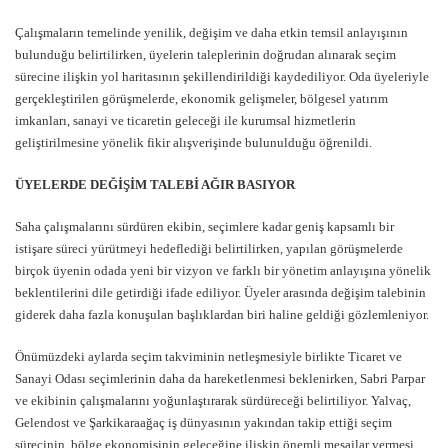
Çalışmaların temelinde yenilik, değişim ve daha etkin temsil anlayışının
bulunduğu belirtilirken, üyelerin taleplerinin doğrudan alınarak seçim
sürecine ilişkin yol haritasının şekillendirildiği kaydediliyor. Oda üyeleriyle
gerçekleştirilen görüşmelerde, ekonomik gelişmeler, bölgesel yatırım
imkanları, sanayi ve ticaretin geleceği ile kurumsal hizmetlerin
geliştirilmesine yönelik fikir alışverişinde bulunulduğu öğrenildi.
ÜYELERDE DEĞİŞİM TALEBİ AĞIR BASIYOR
Saha çalışmalarını sürdüren ekibin, seçimlere kadar geniş kapsamlı bir
istişare süreci yürütmeyi hedeflediği belirtilirken, yapılan görüşmelerde
birçok üyenin odada yeni bir vizyon ve farklı bir yönetim anlayışına yönelik
beklentilerini dile getirdiği ifade ediliyor. Üyeler arasında değişim talebinin
giderek daha fazla konuşulan başlıklardan biri haline geldiği gözlemleniyor.
Önümüzdeki aylarda seçim takviminin netleşmesiyle birlikte Ticaret ve
Sanayi Odası seçimlerinin daha da hareketlenmesi beklenirken, Sabri Parpar
ve ekibinin çalışmalarını yoğunlaştırarak sürdüreceği belirtiliyor. Yalvaç,
Gelendost ve Şarkikaraağaç iş dünyasının yakından takip ettiği seçim
sürecinin, bölge ekonomisinin geleceğine ilişkin önemli mesajlar vermesi