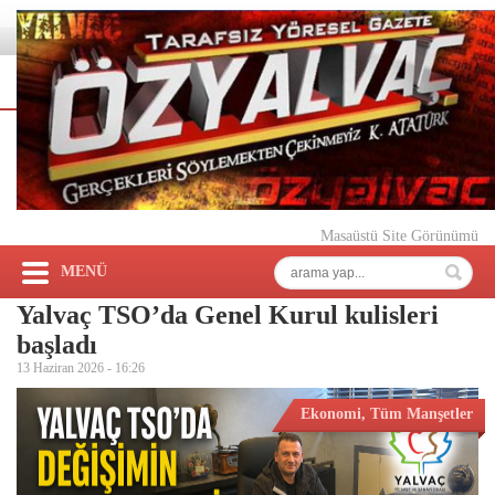
Masaüstü Site Görünümü
MENÜ
Yalvaç TSO’da Genel Kurul kulisleri
başladı
13 Haziran 2026 -
16:26
Ekonomi
,
Tüm Manşetler