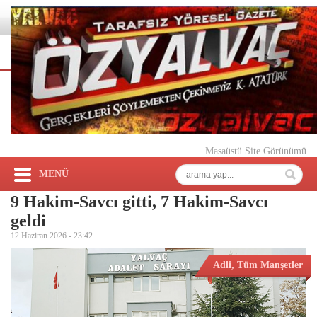
Masaüstü Site Görünümü
MENÜ
9 Hakim-Savcı gitti, 7 Hakim-Savcı
geldi
12 Haziran 2026 -
23:42
Adli
,
Tüm Manşetler