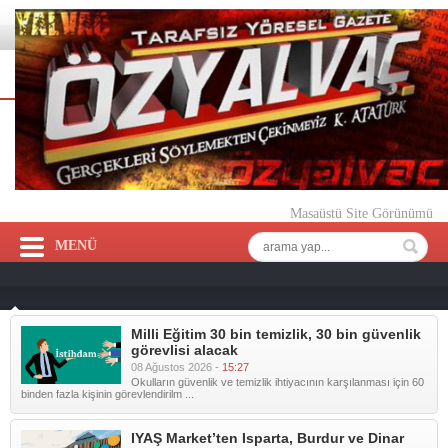
Masaüstü Site Görünümü
MENÜ
Milli Eğitim 30 bin temizlik, 30 bin güvenlik
görevlisi alacak
08 Ağustos 2026 -
15:27
Okulların güvenlik ve temizlik ihtiyacının karşılanması için 60
binden fazla kişinin görevlendirilm ...
IYAŞ Market’ten Isparta, Burdur ve Dinar