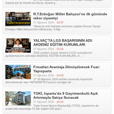
Isparta için iki önemli üst düzey ziyaret g ...
R.T.Erdoğan Millet Bahçesi’ne ilk gününde
rekor ziyaretçi
07 Ağustos 2026 -
14:37
Yalvaç’ta eski hastane arazisine yapılan Recep Tayyip
Erdoğan Millet Bahçesi’nin kafeteryası, 6 Ağu ...
YALVAÇ’TA LGS BAŞARISININ ADI:
AKDENİZ EĞİTİM KURUMLARI
07 Ağustos 2026 -
14:16
2026 Liselere Geçiş Sistemi (LGS) sonuçlarının
açıklanmasının ardından AKDENİZ EĞİTİM KURUMLARI, el ...
Fırsatları Avantaja Dönüştürecek Fuar:
Yapısparta
07 Ağustos 2026 -
14:15
27-30 Ağustos 2026 tarihleri arasında Isparta'da
düzenlenecek olan YAPISPARTA Fuarının durağan bir ...
TOKİ, Isparta’da 9 Gayrimenkulü Açık
Artırmayla Satışa Sunacak
07 Ağustos 2026 -
14:10
Toplu Konut İdaresi Başkanlığı (TOKİ), Isparta'nın da
aralarında bulunduğu 51 ilde toplam 540 gayri ...