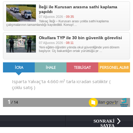
İleği ile Kurusarı arasına sathi kaplama
yapıldı
07 Ağustos 2026 -
09:35
Yalvaç İleği – Kurusarı arası yolda sathi kaplama
çalışmalarının tamamlandığı kaydedildi. Konuyl ...
Okullara TYP ile 30 bin güvenlik görevlisi
07 Ağustos 2026 -
08:11
Yeni eğitim-öğretim yılında okul güvenliğinde yeni dönem
başlıyor. Üç bakanlığın ortak yürüttüğü pr ...
SONRAKİ
SAYFA