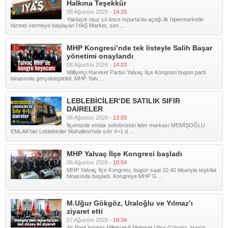
Halkına Teşekkür
08 Ağustos 2026 -
14:25
Yaklaşık otuz yıl önce Isparta'da açtığı ilk hipermarketle
hizmet vermeye başlayan IYAŞ Market, son ...
MHP Kongresi’nde tek listeyle Salih Başar
yönetimi onaylandı
08 Ağustos 2026 -
14:03
Milliyetçi Hareket Partisi Yalvaç İlçe Kongresi bugün parti
binasında gerçekleştirildi. MHP Yalv ...
LEBLEBİCİLER’DE SATILIK SIFIR
DAİRELER
08 Ağustos 2026 -
13:03
İlçemizde emlak sektörünün lider markası MEMİŞOĞLU
EMLAK'tan Leblebiciler Mahallesi'nde sıfır 4+1 d ...
MHP Yalvaç İlçe Kongresi başladı
08 Ağustos 2026 -
10:54
MHP Yalvaç İlçe Kongresi, bugün saat 10.40 itibariyle teşkilat
binasında başladı. Kongreye MHP G ...
M.Uğur Gökgöz, Uraloğlu ve Yılmaz’ı
ziyaret etti
07 Ağustos 2026 -
19:34
Ak Parti Isparta Milletvekili Mehmet Uğur Gökgöz, bugün