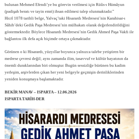
bulunan Mehmed Efendi’ye bu görevin verilmesi için Rüûs-ı Hümâyun
(padişah beratı ve tayin emri) ihsan edilmesi talep olunmaktadır.”
Hicrî 1078 tarihli belge, Yalvaç’taki Hisarardı Medresesi’nin Karahisar-ı
Sâhib’deki Gedik Paşa Medresesi’nin mülhakatı olarak değerlendirildiğini
göstermektedir. Böylece Hisarardı Medresesi’nin Gedik Ahmed Paşa Vakfı ile
bağlantısı ilk defa açık biçimde ortaya çıkmaktadır.
Görünen o ki Hisarardı, yüzyıllar boyunca yalnızca talebe yetiştiren bir
medrese çevresi değil; aynı zamanda ilim, tasavvuf ve kültür hayatının da
önemli duraklarından biri olmuştur. Bugün sessizliğe bürünen bu kadim
yerleşim, arşivlerden çıkan her yeni belgeyle geçmişin derinliklerinden
yeniden konuşmaya başlamaktadır.
BEKİR MANAV – ISPARTA – 12.06.2026
ISPARTA TARİH-DER