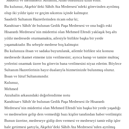
“Saadetli ve merhametli Sultanım, Allah ömrünüzü uzun etsin.
Bu kulunuz, Akşehir’deki Sâhib Ata Medresesi’ndeki görevinden ayrılmış
olup iki yıldır işsiz ve geçim sıkıntısı içinde kalmıştır.
Saadetli Sultanım Hazretlerinden ricam odur ki;
Karahisar-ı Sâhib’de bulunan Gedik Paşa Medresesi ve ona bağlı eski
Hisarardı Medresesi’nin müderrisi olan Mehmed Efendi yaklaşık beş altı
yıldır medresede oturmamakta, ailesiyle birlikte başka bir yerde
yaşamaktadır. Bu sebeple medrese boş kalmıştır.
Bu kulunuza ihsan ve sadaka buyurularak, ailemle birlikte söz konusu
medresede ikamet etmeme izin verilmesini; ayrıca harap ve tamire muhtaç
yerlerini onarmak üzere bu görevin bana verilmesini niyaz ederim. Böylece
Sultanım Hazretlerinin hayır dualarıyla hizmetinizde bulunmuş oluruz.
İhsan ve lütuf Sultanımındır.
Kulunuz,
Mehmed
Arzuhalin arkasındaki değerlendirme notu
Karahisar-ı Sâhib’de bulunan Gedik Paşa Medresesi ile Hisarardı
Medresesi’nin müderrisi olan Mehmed Efendi’nin başka bir yerde yaşadığı
ve medreselere gelip ders vermediği bazı kişiler tarafından haber verilmiştir.
Bunun üzerine, medreseye gidip ders vermesi ve medreseyi tamir edip işler
hale getirmesi şartıyla, Akşehir’deki Sâhib Ata Medresesi’nden ayrılmış