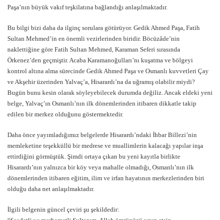
Paşa’nın büyük vakıf teşkilatına bağlandığı anlaşılmaktadır.
Bu bilgi bizi daha da ilginç sorulara götürüyor. Gedik Ahmed Paşa, Fatih
Sultan Mehmed’in en önemli vezirlerinden biridir. Böcüzâde’nin
naklettiğine göre Fatih Sultan Mehmed, Karaman Seferi sırasında
Örkenez’den geçmiştir. Acaba Karamanoğulları’nı kuşatma ve bölgeyi
kontrol altına alma sürecinde Gedik Ahmed Paşa ve Osmanlı kuvvetleri Çay
ve Akşehir üzerinden Yalvaç’a, Hisarardı’na da uğramış olabilir miydi?
Bugün bunu kesin olarak söyleyebilecek durumda değiliz. Ancak eldeki yeni
belge, Yalvaç’ın Osmanlı’nın ilk dönemlerinden itibaren dikkatle takip
edilen bir merkez olduğunu göstermektedir.
Daha önce yayımladığımız belgelerde Hisarardı’ndaki İhbar Billezi’nin
memleketine teşekküllü bir medrese ve muallimlerin kalacağı yapılar inşa
ettirdiğini görmüştük. Şimdi ortaya çıkan bu yeni kayıtla birlikte
Hisarardı’nın yalnızca bir köy veya mahalle olmadığı, Osmanlı’nın ilk
dönemlerinden itibaren eğitim, ilim ve irfan hayatının merkezlerinden biri
olduğu daha net anlaşılmaktadır.
İlgili belgenin güncel çeviri şu şekildedir: