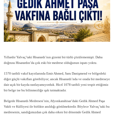
Yıllardır Yalvaç’taki Hisarardı’nın gizemi bir türlü çözülememişti. Daha
doğrusu Hisarardın’da çok eski bir medrese olduğunun ispatı yoktu.
1570 tarihli vakıf kayıtlarında Emir Ahmed, Saru Danişmend ve bölgedeki
diğer güçlü vakıfları görebiliyor; ancak Hisarardı’nda ve orada bir medreseye
dair açık bir kayda rastlayamıyorduk. Hicrî 1078 tarihli yeni tespit ettiğimiz
bir belge ise bu bilinmezliğe ışık tutmaktadır.
Belgede Hisarardı Medresesi’nin, Afyonkarahisar’daki Gedik Ahmed Paşa
Vakfı ve Külliyesi ile birlikte anıldığı görülmektedir. Böylece Yalvaç’taki bu
medresenin, sandığımızdan çok daha erken bir dönemde Gedik Ahmed