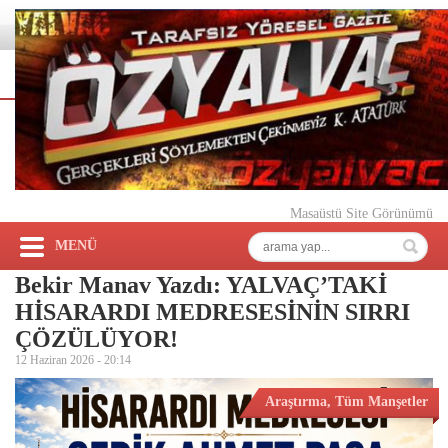
Masaüstü Site Görünümü
MENÜ
Bekir Manav Yazdı: YALVAÇ’TAKİ
HİSARARDI MEDRESESİNİN SIRRI
ÇÖZÜLÜYOR!
12 Haziran 2026 -
20:14
Araştırma
,
Tüm Manşetler