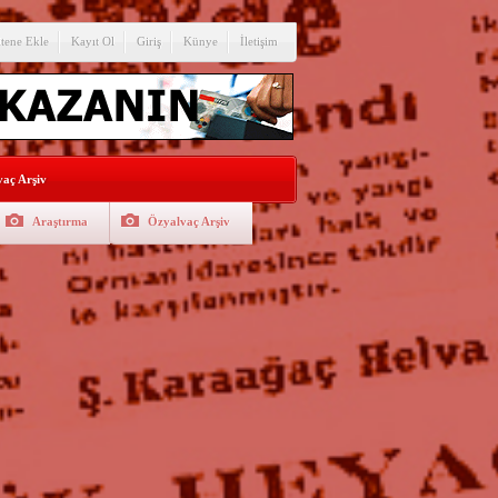
itene Ekle
Kayıt Ol
Giriş
Künye
İletişim
aç Arşiv
Araştırma
Özyalvaç Arşiv