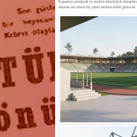
​Kapasitesi artırılacak ve modern teknolojiyle donatıl
adından söz ettiren bir çekim merkezi haline getirecek.