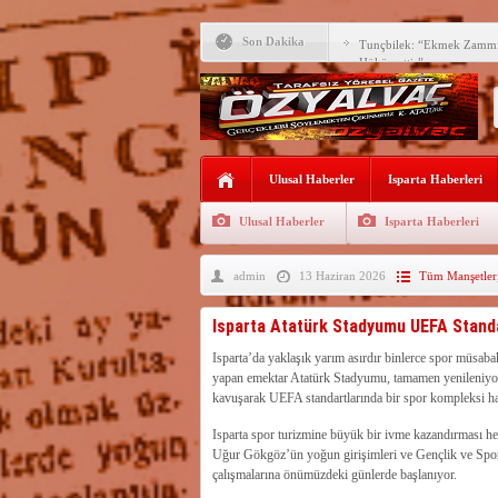
Son Dakika
Tunçbilek: “Ekmek Zammın
Hükümettir”
Süreyya Sadi Bilgiç’ten Ba
Festivalde sünnet şöleni ger
Arıcılara 3 yılda 1900 kova
Ulusal Haberler
Isparta Haberleri
Vali Abdullah Erin Başarılı
Ulusal Haberler
Isparta Haberleri
Yalvaç’ta ekmek 20 TL ol
admin
13 Haziran 2026
Tüm Manşetler
62 BİN ÖĞRENCİNİN Y
MEMNUNİYET GERİLED
Isparta dahil 52 ilde suç ö
Isparta Atatürk Stadyumu UEFA Standa
gözaltı
Su kıtlığı büyüyor, şehirle
Isparta’da yaklaşık yarım asırdır binlerce spor müsaba
zamankinden daha kritik
yapan emektar Atatürk Stadyumu, tamamen yenileniyo
Altıkapı – Bahtiyar arasınd
kavuşarak UEFA standartlarında bir spor kompleksi ha
yapılıyor
​Isparta spor turizmine büyük bir ivme kazandırması he
Uğur Gökgöz’ün yoğun girişimleri ve Gençlik ve Spor 
çalışmalarına önümüzdeki günlerde başlanıyor.