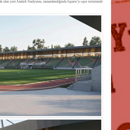
acak olan yeni Atatürk Stadyumu, tamamlandığında Isparta’yı spor turizminde