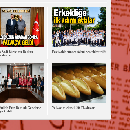
 Sadi Bilgiç’ten Başkan
Festivalde sünnet şöleni gerçekleştirildi
 ziyaret
dullah Erin Başarılı Gençlerle
Yalvaç’ta ekmek 20 TL oluyor
ya Geldi