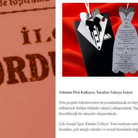
​Atletizm Pisti Kalkıyor, Taraftar Sahaya İniyor
​Yeni projede futbolseverleri heyecanlandıracak en büyük
edilmesiyle birlikte tribünler sahaya yaklaştırılarak “İn
hissedileceği bir atmosfer oluşturulacak.
​Çok Amaçlı Spor Alanları Geliyor: Yeni stadyum sadece
kısımları, çok amaçlı salonlar ve sosyal donatılarla değ