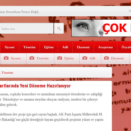
S
ın Sorumlusu Fırıncı Değil,
şkan Kodal’a ziyaret
çekleştirildi
n dağıtıldı
Siyaset
Yönetim
Eğitim
Adli
Ekonomi
Araştırma
Özyalv
 Gençlerle Bir Araya Geldi
Siyaset
Yönetim
Eğitim
Adli
Ekonomi
uyor
,
Yönetim
AŞADIĞI KENTTE
İ
rgütlerini öven paylaşımlara 216
rtlarında Yeni Döneme Hazırlanıyor
rde verimli su yönetimi her
kasına, coşkulu konserlere ve unutulmaz mezuniyet törenlerine ev sahipliği
…
r. Teknolojiye ve zamana meydan okuyan stadyum, modern bir çehreye
a Sıcak Asfalt Kaplaması
line gelecek.
deflenen dev proje için geri sayım başladı. AK Parti Isparta Milletvekili M.
Bakanlığı’nın güçlü desteğiyle hayata geçirilecek projenin yıkım ve yapım