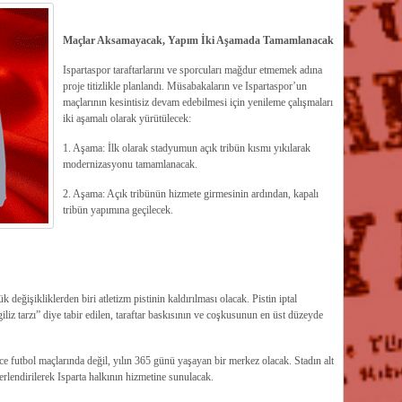
​Maçlar Aksamayacak, Yapım İki Aşamada Tamamlanacak
​Ispartaspor taraftarlarını ve sporcuları mağdur etmemek adına
proje titizlikle planlandı. Müsabakaların ve Ispartaspor’un
maçlarının kesintisiz devam edebilmesi için yenileme çalışmaları
iki aşamalı olarak yürütülecek:
​1. Aşama: İlk olarak stadyumun açık tribün kısmı yıkılarak
modernizasyonu tamamlanacak.
​2. Aşama: Açık tribünün hizmete girmesinin ardından, kapalı
tribün yapımına geçilecek.
 değişikliklerden biri atletizm pistinin kaldırılması olacak. Pistin iptal
giliz tarzı” diye tabir edilen, taraftar baskısının ve coşkusunun en üst düzeyde
 futbol maçlarında değil, yılın 365 günü yaşayan bir merkez olacak. Stadın alt
erlendirilerek Isparta halkının hizmetine sunulacak.