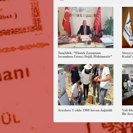
Tunçbilek: “Ekmek Zammının
Süreyya
Sorumlusu Fırıncı Değil, Hükümettir”
Kodal’a
Arıcılara 3 yılda 1900 kovan dağıtıldı
Vali Ab
Bir Ara