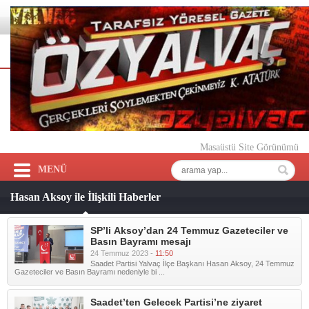
Masaüstü Site Görünümü
MENÜ
Hasan Aksoy ile İlişkili Haberler
SP’li Aksoy’dan 24 Temmuz Gazeteciler ve
Basın Bayramı mesajı
24 Temmuz 2023 -
11:50
Saadet Partisi Yalvaç İlçe Başkanı Hasan Aksoy, 24 Temmuz
Gazeteciler ve Basın Bayramı nedeniyle bi ...
Saadet’ten Gelecek Partisi’ne ziyaret