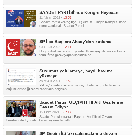
SAADET PARTİSİ’nde Kongre Heyecanı
11 Nisan 2022 -
13:57
Saadet Partisi Yalvaç İlçe Teşkilatı 8. Olağan Kongresi hafta
sonu yapılacak. Saadet Partisi ...
SP İlçe Başkanı Aksoy’dan kutlama
08 Ocak 2022 -
12:11
Doğru, ilkeli ve tarafsız gazetecilik anlayışı ile zor şartlarda
fedakârca görev yapan ilçemizin de ...
Suyumuz yok içmeye, haydi havuza
yüzmeye
30 Aralık 2021 -
17:30
Yalvaç'ta vatandaşlar içme suyu bulamaz, bulanların da
sağlıklı olmadığı resmi raporlarla belgeleni ...
Saadet Partisi GEÇİM İTTİFAKI Gezilerine
Devam Ediyor
15 Ekim 2021 -
21:03
Saadet Partisi Isparta İl Başkanı Abdülbaki Özyurt
beraberinde il yönetim kurulu üyeleri ile birlik ...
SP, Geçim İttifakı çalışmalarına devam