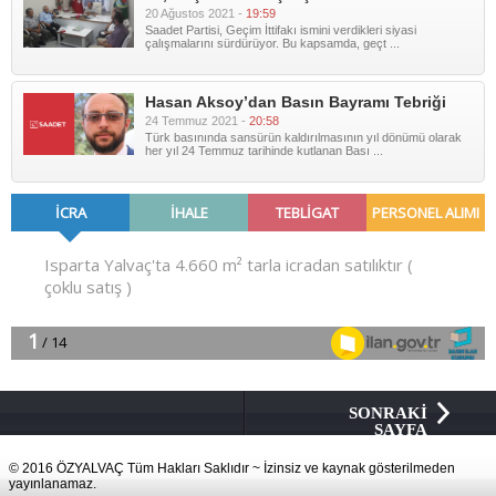
20 Ağustos 2021 -
19:59
Saadet Partisi, Geçim İttifakı ismini verdikleri siyasi
çalışmalarını sürdürüyor. Bu kapsamda, geçt ...
Hasan Aksoy’dan Basın Bayramı Tebriği
24 Temmuz 2021 -
20:58
Türk basınında sansürün kaldırılmasının yıl dönümü olarak
her yıl 24 Temmuz tarihinde kutlanan Bası ...
SONRAKİ
SAYFA
© 2016 ÖZYALVAÇ Tüm Hakları Saklıdır ~ İzinsiz ve kaynak gösterilmeden
yayınlanamaz.