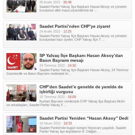
30 Aralık 2022 -
20:48
Saadet Partisi Yalvaç İlçe Başkanı Hasan Aksoy ve yönetim
kurulunun altılı masa ziyaretlerinin bir ...
Saadet Partisi’nden CHP’ye ziyaret
24 Aralık 2022 -
12:25
Saadet Partisi Yalvaç İlçe Başkanı Hasan Aksoy ve yönetim
kurulundan bazı üyeler, CHP Yalvaç İlçe T ...
SP Yalvaç İlçe Başkanı Hasan Aksoy’dan
Basın Bayramı mesajı
24 Temmuz 2022 -
14:32
Saadet Partisi Yalvaç İlçe Başkanı Hasan Aksoy, 24 Temmuz
Gazetecilik ve Basın Bayramı nedeniyle bi ...
CHP’den Saadet’e genelde de yerelde de
işbirliği vurgusu
15 Temmuz 2022 -
16:09
Kurban Bayramı vesilesiyle CHP Yalvaç ilçe Başkanı Ali Arı
ve arkadaşları, Saadet Partisi Yalvaç İl ...
Saadet Partisi Yeniden “Hasan Aksoy” Dedi
16 Nisan 2022 -
19:33
Saadet Partisi’nde bugün kongre heyecanı yaşandı. Saadet
Partisi Yalvaç ilçe teşkilatının 8. Olağan ...