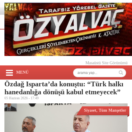
Masaüstü Site Görünümü
MENÜ
Özdağ Isparta’da konuştu: “Türk halkı
hanedanlığa dönüşü kabul etmeyecek”
05 Haziran 2026 -
17:49
Siyaset
,
Tüm Manşetler