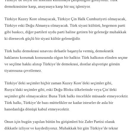
demokrasisine karşı, anayasaya karşı bir suç işleniyor.
Türkiye Kuzey Kore olmayacak, Türkiye Çin Halk Cumhuriyeti olmayacak,
Türkiye eski Doğu Almanya olmayacak. Türk siyasi kültürü, hegemon parti
gibi baskıcı, diğer partileri uydu parti haline getiren bir geleneğe muhakkak
ki direnecek güçlü bir siyasi kültür geleneğidir.
Türk halkı demokrasi sınavını defaatle başarıyla vermiş, demokratik
haklarını korumak konusunda olgun bir halktır. Türk halkının elinden seçme
ve seçilme hakkı alınıp Türkiye’de demokrasi, dostlar alışverişte görsün
tiyatrosuna çevrilemez.
Türkiye’deki seçimler hiçbir zaman Kuzey Kore’deki seçimler gibi,
Rusya’daki seçimler gibi, eski Doğu Bloku ülkelerinde veya Çin’deki
seçimler gibi olmayacaktır. Buna Türk halkı öncelikle müsaade etmeyecektir.
Türk halkı, Türkiye’de bazı müttefikler ne kadar isteseler de asla bir
hanedanlığa dönüşü kabul etmeyecektir.
Onun için bugün yapılan bütün bu girişimleri biz Zafer Partisi olarak
dikkatle izliyor ve kaydediyoruz. Muhakkak bir gün Türkiye’de tekrar