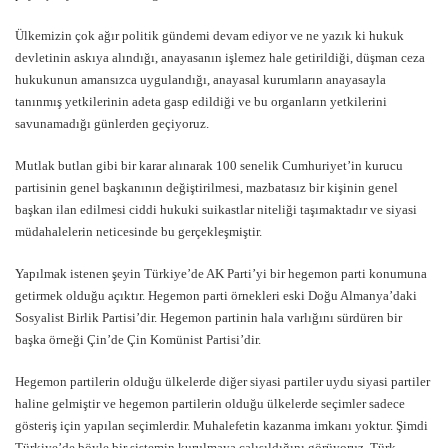
Ülkemizin çok ağır politik gündemi devam ediyor ve ne yazık ki hukuk
devletinin askıya alındığı, anayasanın işlemez hale getirildiği, düşman ceza
hukukunun amansızca uygulandığı, anayasal kurumların anayasayla
tanınmış yetkilerinin adeta gasp edildiği ve bu organların yetkilerini
savunamadığı günlerden geçiyoruz.
Mutlak butlan gibi bir karar alınarak 100 senelik Cumhuriyet’in kurucu
partisinin genel başkanının değiştirilmesi, mazbatasız bir kişinin genel
başkan ilan edilmesi ciddi hukuki suikastlar niteliği taşımaktadır ve siyasi
müdahalelerin neticesinde bu gerçekleşmiştir.
Yapılmak istenen şeyin Türkiye’de AK Parti’yi bir hegemon parti konumuna
getirmek olduğu açıktır. Hegemon parti örnekleri eski Doğu Almanya’daki
Sosyalist Birlik Partisi’dir. Hegemon partinin hala varlığını sürdüren bir
başka örneği Çin’de Çin Komünist Partisi’dir.
Hegemon partilerin olduğu ülkelerde diğer siyasi partiler uydu siyasi partiler
haline gelmiştir ve hegemon partilerin olduğu ülkelerde seçimler sadece
gösteriş için yapılan seçimlerdir. Muhalefetin kazanma imkanı yoktur. Şimdi
Türkiye’de böyle bir sistemin kurulmaya çalışıldığını görüyoruz. Türk