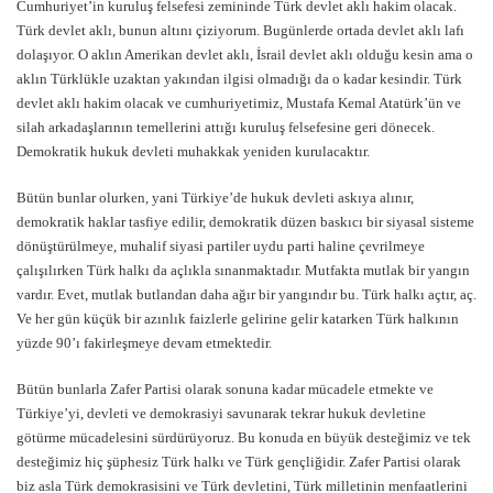
Cumhuriyet’in kuruluş felsefesi zemininde Türk devlet aklı hakim olacak.
Türk devlet aklı, bunun altını çiziyorum. Bugünlerde ortada devlet aklı lafı
dolaşıyor. O aklın Amerikan devlet aklı, İsrail devlet aklı olduğu kesin ama o
aklın Türklükle uzaktan yakından ilgisi olmadığı da o kadar kesindir. Türk
devlet aklı hakim olacak ve cumhuriyetimiz, Mustafa Kemal Atatürk’ün ve
silah arkadaşlarının temellerini attığı kuruluş felsefesine geri dönecek.
Demokratik hukuk devleti muhakkak yeniden kurulacaktır.
Bütün bunlar olurken, yani Türkiye’de hukuk devleti askıya alınır,
demokratik haklar tasfiye edilir, demokratik düzen baskıcı bir siyasal sisteme
dönüştürülmeye, muhalif siyasi partiler uydu parti haline çevrilmeye
çalışılırken Türk halkı da açlıkla sınanmaktadır. Mutfakta mutlak bir yangın
vardır. Evet, mutlak butlandan daha ağır bir yangındır bu. Türk halkı açtır, aç.
Ve her gün küçük bir azınlık faizlerle gelirine gelir katarken Türk halkının
yüzde 90’ı fakirleşmeye devam etmektedir.
Bütün bunlarla Zafer Partisi olarak sonuna kadar mücadele etmekte ve
Türkiye’yi, devleti ve demokrasiyi savunarak tekrar hukuk devletine
götürme mücadelesini sürdürüyoruz. Bu konuda en büyük desteğimiz ve tek
desteğimiz hiç şüphesiz Türk halkı ve Türk gençliğidir. Zafer Partisi olarak
biz asla Türk demokrasisini ve Türk devletini, Türk milletinin menfaatlerini