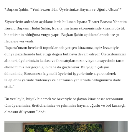
*Başkan Şahin: “Yeni Sezon Tüm Üyelerimize Hayırlı ve Uğurlu Olsun”*
Ziyaretlerin ardından açıklamalarda bulunan Isparta Ticaret Borsası Yönetim
Kurulu Başkanı Hüdai Şahin, Isparta’nın tarım ekonomisinde kirazın büyük
bir etkisinin olduğuna vurgu yaptı. Başkan Şahin açıklamalarında ise şu
ifadelere yer verdi:
“Isparta’mızın bereketli topraklarında yetişen kirazımız, eşsiz lezzetiyle
dünya pazarlarında hak ettiği değeri bulmaya devam ediyor. Üreticilerimizin
alın teri, üyelerimizin katkısı ve ihracatçılarımızın vizyonu sayesinde tarım
ekonomimiz her geçen gün daha da güçleniyor. Bu yoğun çalışma
döneminde, Borsamızın kıymetli üyelerini iş yerlerinde ziyaret ederek
taleplerini yerinde dinlemeyi ve her zaman yanlarında olduğumuzu ifade
ettik.”
Bu vesileyle, büyük bir emek ve özveriyle başlayan kiraz hasat sezonunun
tüm üyelerimize, üreticilerimize ve şehrimize hayırlı, uğurlu ve bol kazançlı
olmasını diliyorum.” dedi.