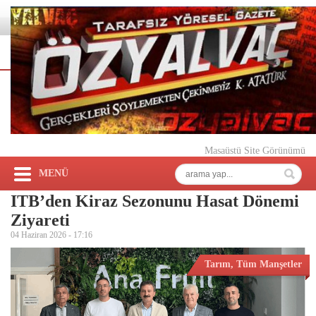
Masaüstü Site Görünümü
MENÜ
ITB’den Kiraz Sezonunu Hasat Dönemi
Ziyareti
04 Haziran 2026 -
17:16
Tarım
,
Tüm Manşetler