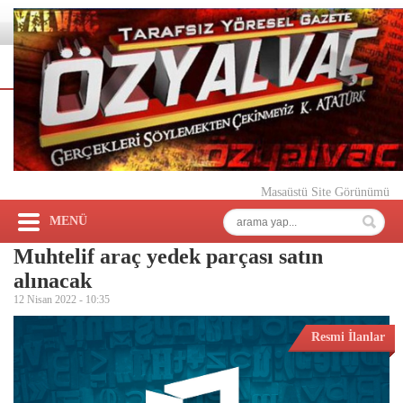
Masaüstü Site Görünümü
MENÜ
Muhtelif araç yedek parçası satın
alınacak
12 Nisan 2022 -
10:35
Resmi İlanlar