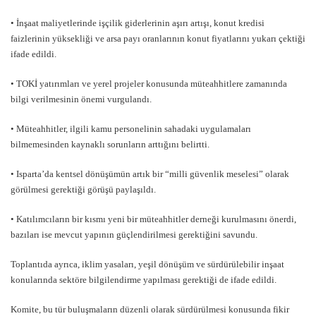
• İnşaat maliyetlerinde işçilik giderlerinin aşırı artışı, konut kredisi
faizlerinin yüksekliği ve arsa payı oranlarının konut fiyatlarını yukarı çektiği
ifade edildi.
• TOKİ yatırımları ve yerel projeler konusunda müteahhitlere zamanında
bilgi verilmesinin önemi vurgulandı.
• Müteahhitler, ilgili kamu personelinin sahadaki uygulamaları
bilmemesinden kaynaklı sorunların arttığını belirtti.
• Isparta’da kentsel dönüşümün artık bir “milli güvenlik meselesi” olarak
görülmesi gerektiği görüşü paylaşıldı.
• Katılımcıların bir kısmı yeni bir müteahhitler derneği kurulmasını önerdi,
bazıları ise mevcut yapının güçlendirilmesi gerektiğini savundu.
Toplantıda ayrıca, iklim yasaları, yeşil dönüşüm ve sürdürülebilir inşaat
konularında sektöre bilgilendirme yapılması gerektiği de ifade edildi.
Komite, bu tür buluşmaların düzenli olarak sürdürülmesi konusunda fikir