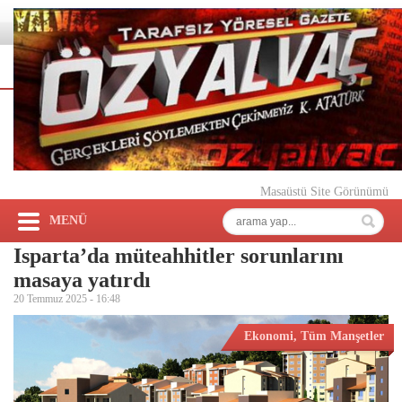
Masaüstü Site Görünümü
MENÜ
Isparta’da müteahhitler sorunlarını
masaya yatırdı
20 Temmuz 2025 -
16:48
Ekonomi
,
Tüm Manşetler