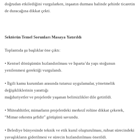
doğrudan etkilediğini vurgularken, inşaatın durması halinde şehirde ticaretin
de duracağına dikkat çekti.
Sektörün Temel Sorunları Masaya Yatırıldı
Toplantıda şu başlıklar öne çıktı:
• Kentsel dönüşümün hızlandırılması ve Isparta’da yapı stoğunun
yenilenmesi gerektiği vurgulandı.
• İlgili kamu kurumları arasında tutarsız uygulamalar, yönetmelik
değişikliklerinin yarattığı
mağduriyetler ve projelerde yaşanan belirsizlikler dile getirildi.
• Müteahhitler, mimarların projelerdeki merkezî rolüne dikkat çekerek,
“Mimar orkestra şefidir” görüşünü savundu.
• Belediye bünyesinde teknik ve etik kurul oluşturulması, ruhsat sürecindeki
yavaşlıkların giderilmesi ve sürecin hızlandırılması önerildi.