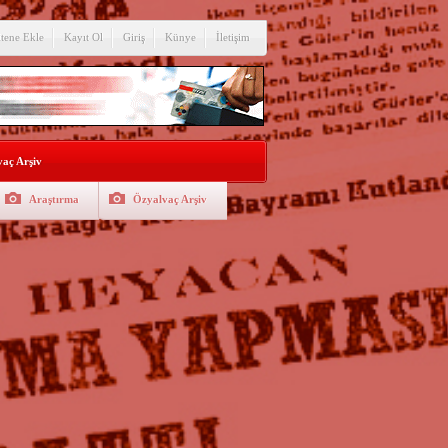
itene Ekle
Kayıt Ol
Giriş
Künye
İletişim
aç Arşiv
Araştırma
Özyalvaç Arşiv