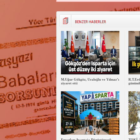
BENZER HABERLER
M.Uğur Gökgöz, Uraloğlu ve Yılmaz’ı
R.T.Erd
ziyaret etti
gününde
Fırsatları Avantaja Dönüştürecek
TOKİ, 