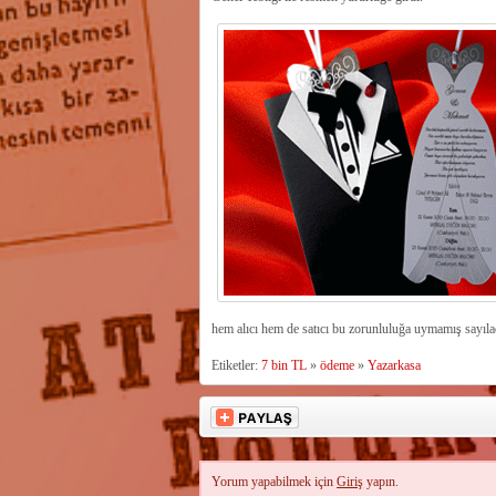
hem alıcı hem de satıcı bu zorunluluğa uymamış sayılac
Etiketler:
7 bin TL
»
ödeme
»
Yazarkasa
Yorum yapabilmek için
Giriş
yapın.