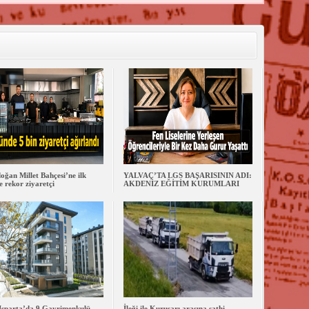
oğan Millet Bahçesi’ne ilk
YALVAÇ’TA LGS BAŞARISININ ADI:
 rekor ziyaretçi
AKDENİZ EĞİTİM KURUMLARI
Isparta’da 9 Gayrimenkulü
İleği ile Kurusarı arasına sathi