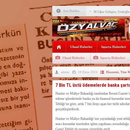
Son Dakika
M.Uğur Gökgöz, Uraloğlu v
R.T.Erdoğan Millet Bahçesi
YALVAÇ’TA LGS BAŞARI
EĞİTİM KURUMLARI
Fırsatları Avantaja Dönüştü
Ulusal Haberler
Isparta Haberleri
TOKİ, Isparta’da 9 Gayrim
Sunacak
Ulusal Haberler
Isparta Haberleri
İleği ile Kurusarı arasına s
admin
19 Ekim 2024
Ekonomi
,
Tüm Ma
Okullara TYP ile 30 bin gü
Yalvaç’ta LGS Başarısı Yük
7 Bin TL üstü ödemelerde banka şartı
Uyaroğlu’nun konukları Öz
Hazine ve Maliye Bakanlığı tarafından Resmi Gazete’de
ödeme işlemlerinde banka ya da finansal kurumlar üzer
Bağkonak Muhtarı Başoda’d
Tebliği’ne göre, artık 7 bin lirayı aşan her türlü tahsi
açıklama
gerçekleştirilecek.
Hazine ve Maliye Bakanlığı’nın yayımladığı yeni tebliğ
aracı kurumlar üzerinden işlem yapılması zorunluluğu
Genel Tebliği ile resmen yürürlüğe girdi.