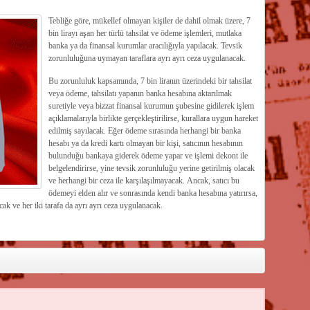
Tebliğe göre, mükellef olmayan kişiler de dahil olmak üzere, 7
bin lirayı aşan her türlü tahsilat ve ödeme işlemleri, mutlaka
banka ya da finansal kurumlar aracılığıyla yapılacak. Tevsik
zorunluluğuna uymayan taraflara ayrı ayrı ceza uygulanacak.
Bu zorunluluk kapsamında, 7 bin liranın üzerindeki bir tahsilat
veya ödeme, tahsilatı yapanın banka hesabına aktarılmak
suretiyle veya bizzat finansal kurumun şubesine gidilerek işlem
açıklamalarıyla birlikte gerçekleştirilirse, kurallara uygun hareket
edilmiş sayılacak. Eğer ödeme sırasında herhangi bir banka
hesabı ya da kredi kartı olmayan bir kişi, satıcının hesabının
bulunduğu bankaya giderek ödeme yapar ve işlemi dekont ile
belgelendirirse, yine tevsik zorunluluğu yerine getirilmiş olacak
ve herhangi bir ceza ile karşılaşılmayacak. Ancak, satıcı bu
ödemeyi elden alır ve sonrasında kendi banka hesabına yatırırsa,
ak ve her iki tarafa da ayrı ayrı ceza uygulanacak.