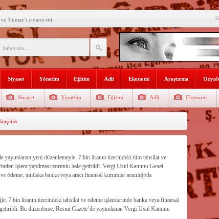
S
e Yılmaz’ı ziyaret etti
’ne ilk gününde rekor ziyaretçi
SININ ADI: AKDENİZ
recek Fuar: Yapısparta
Siyaset
Yönetim
Eğitim
Adli
Ekonomi
Araştırma
Özyalv
enkulü Açık Artırmayla Satışa
Siyaset
Yönetim
Eğitim
Adli
Ekonomi
athi kaplama yapıldı
nşetler
venlik görevlisi
selişini Sürdürüyor
el, Tüfekçi ve Bayar
 yayımlanan yeni düzenlemeyle, 7 bin liranın üzerindeki tüm tahsilat ve
inden işlem yapılması zorunlu hale getirildi. Vergi Usul Kanunu Genel
an masa başı haberlere karşı
lat ve ödeme, mutlaka banka veya aracı finansal kurumlar aracılığıyla
le, 7 bin liranın üzerindeki tahsilat ve ödeme işlemlerinde banka veya finansal
 getirildi. Bu düzenleme, Resmi Gazete’de yayımlanan Vergi Usul Kanunu