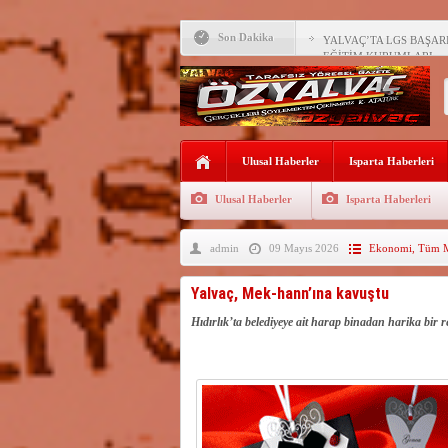
YALVAÇ’TA LGS BAŞARI
EĞİTİM KURUMLARI
Son Dakika
Fırsatları Avantaja Dönüştü
TOKİ, Isparta’da 9 Gayrim
Sunacak
İleği ile Kurusarı arasına s
Okullara TYP ile 30 bin gü
Ulusal Haberler
Isparta Haberleri
Yalvaç’ta LGS Başarısı Yük
Ulusal Haberler
Isparta Haberleri
Uyaroğlu’nun konukları Öz
admin
09 Mayıs 2026
Ekonomi
,
Tüm M
Bağkonak Muhtarı Başoda’d
açıklama
SDÜ’ye 68 sözleşmeli pers
Yalvaç, Mek-hann’ına kavuştu
Hıdırlık’ta belediyeye ait harap binadan harika bi