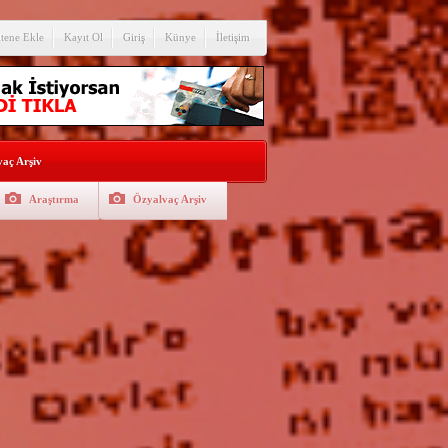
itene Ekle
Kayıt Ol
Giriş
Künye
İletişim
aç Arşiv
Araştırma
Özyalvaç Arşiv