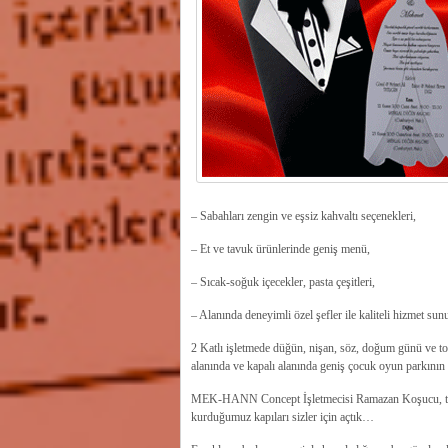
– Sabahları zengin ve eşsiz kahvaltı seçenekleri,
– Et ve tavuk ürünlerinde geniş menü,
– Sıcak-soğuk içecekler, pasta çeşitleri,
– Alanında deneyimli özel şefler ile kaliteli hizmet sun
2 Katlı işletmede düğün, nişan, söz, doğum günü ve top
alanında ve kapalı alanında geniş çocuk oyun parkının 
MEK-HANN Concept İşletmecisi Ramazan Koşucu, tüm h
kurduğumuz kapıları sizler için açtık…