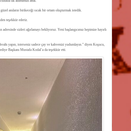
culukta ilk adımımızı attık.
 güzel anıların birikeceği sıcak bir ortam oluşturmak istedik.
den teşekkür ederiz.
ın adresinde sizleri ağırlamayı bekliyoruz. Yeni başlangıcımız hepimize hayırlı
ahvaltı yapın, isterseniz sadece çay ve kahvenizi yudumlayın.” diyen Koşucu,
elediye Başkanı Mustafa Kodal’a da teşekkür etti.