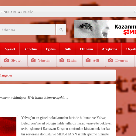
SININ ADI: AKDENİZ
S
recek Fuar: Yapısparta
enkulü Açık Artırmayla Satışa
athi kaplama yapıldı
venlik görevlisi
Siyaset
Yönetim
Eğitim
Adli
Ekonomi
Araştırma
Özyalv
selişini Sürdürüyor
Siyaset
Yönetim
Eğitim
Adli
Ekonomi
el, Tüfekçi ve Bayar
anşetler
an masa başı haberlere karşı
onel alınacak
r restorana dönüşen Mek-hann hizmete açıldı…
Yalvaç’ın en güzel noktalarından birinde bulunan ve Yalvaç
Belediyesi’ne ait olduğu halde yıllardır harap vaziyette bekleyen
tesis, işletmeci Ramazan Koşucu tarafından kiralanarak harika
bir restorana dönüştü ve MEK-HANN isimli işletme hizmete