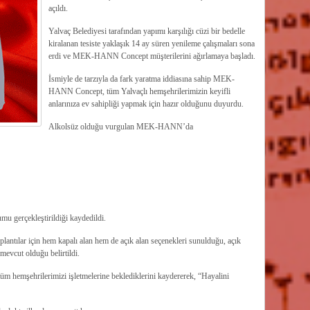
açıldı.
Yalvaç Belediyesi tarafından yapımı karşılığı cüzi bir bedelle
kiralanan tesiste yaklaşık 14 ay süren yenileme çalışmaları sona
erdi ve MEK-HANN Concept müşterilerini ağırlamaya başladı.
İsmiyle de tarzıyla da fark yaratma iddiasına sahip MEK-
HANN Concept, tüm Yalvaçlı hemşehrilerimizin keyifli
anlarınıza ev sahipliği yapmak için hazır olduğunu duyurdu.
Alkolsüz olduğu vurgulan MEK-HANN’da
umu gerçekleştirildiği kaydedildi.
lantılar için hem kapalı alan hem de açık alan seçenekleri sunulduğu, açık
mevcut olduğu belirtildi.
emşehrilerimizi işletmelerine beklediklerini kaydererek, “Hayalini