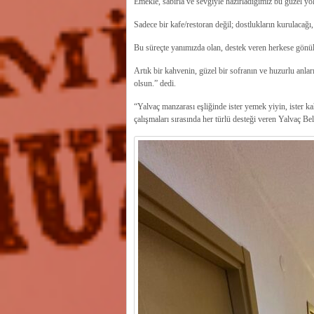
Emekle, sabırla ve sevgiyle hazırladığımız bu güzel yol
Sadece bir kafe/restoran değil; dostlukların kurulacağı,
Bu süreçte yanımızda olan, destek veren herkese gönül
Artık bir kahvenin, güzel bir sofranın ve huzurlu anlar
olsun.” dedi.
“Yalvaç manzarası eşliğinde ister yemek yiyin, ister k
çalışmaları sırasında her türlü desteği veren Yalvaç B