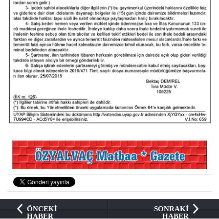
ÖNCEKİ
SONRAKİ
HABER
HABER