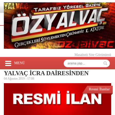
Masaüstü Site Görünümü
MENÜ
YALVAÇ İCRA DAİRESİNDEN
04 Ağustos 2019 -
17:08
Resmi İlanlar