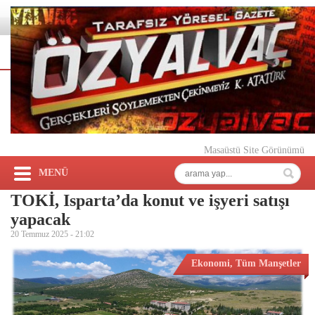
Masaüstü Site Görünümü
MENÜ
TOKİ, Isparta’da konut ve işyeri satışı
yapacak
20 Temmuz 2025 -
21:02
Ekonomi
,
Tüm Manşetler