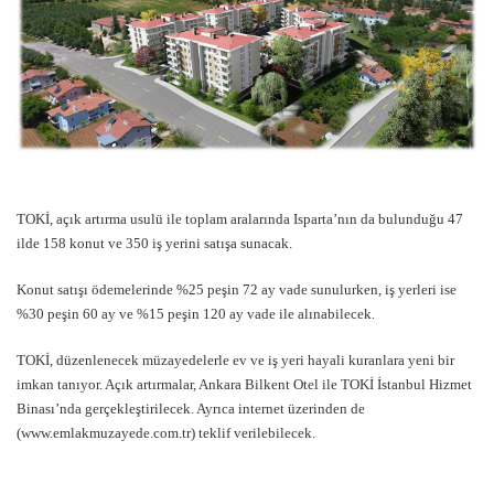
TOKİ, açık artırma usulü ile toplam aralarında Isparta’nın da bulunduğu 47
ilde 158 konut ve 350 iş yerini satışa sunacak.
Konut satışı ödemelerinde %25 peşin 72 ay vade sunulurken, iş yerleri ise
%30 peşin 60 ay ve %15 peşin 120 ay vade ile alınabilecek.
TOKİ, düzenlenecek müzayedelerle ev ve iş yeri hayali kuranlara yeni bir
imkan tanıyor. Açık artırmalar, Ankara Bilkent Otel ile TOKİ İstanbul Hizmet
Binası’nda gerçekleştirilecek. Ayrıca internet üzerinden de
(www.emlakmuzayede.com.tr) teklif verilebilecek.