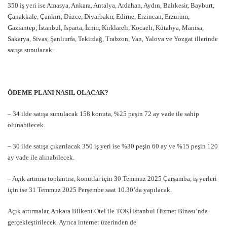
350 iş yeri ise Amasya, Ankara, Antalya, Ardahan, Aydın, Balıkesir, Bayburt,
Çanakkale, Çankırı, Düzce, Diyarbakır, Edirne, Erzincan, Erzurum,
Gaziantep, İstanbul, Isparta, İzmir, Kırklareli, Kocaeli, Kütahya, Manisa,
Sakarya, Sivas, Şanlıurfa, Tekirdağ, Trabzon, Van, Yalova ve Yozgat illerinde
satışa sunulacak.
ÖDEME PLANI NASIL OLACAK?
– 34 ilde satışa sunulacak 158 konuta, %25 peşin 72 ay vade ile sahip
olunabilecek.
– 30 ilde satışa çıkarılacak 350 iş yeri ise %30 peşin 60 ay ve %15 peşin 120
ay vade ile alınabilecek.
– Açık artırma toplantısı, konutlar için 30 Temmuz 2025 Çarşamba, iş yerleri
için ise 31 Temmuz 2025 Perşembe saat 10.30’da yapılacak.
Açık artırmalar, Ankara Bilkent Otel ile TOKİ İstanbul Hizmet Binası’nda
gerçekleştirilecek. Ayrıca internet üzerinden de