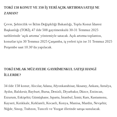
TOKİ 158 KONUT VE 350 İŞ YERİ AÇIK ARTIRMA SATIŞI NE
ZAMAN?
Çevre, Şehircilik ve İklim Değişikliği Bakanlığı, Toplu Konut İdaresi
Başkanlığı (TOKİ), 47 ilde 508 gayrimenkulü 30-31 Temmuz 2025
tarihlerinde ‘açık artırma’ yöntemiyle satacak. Açık artırma toplantısı,
konutlar için 30 Temmuz 2025 Çarşamba, iş yerleri için ise 31 Temmuz 2025
Perşembe saat 10.30’da yapılacak.
TOKİ EMLAK MÜZAYEDE GAYRİMENKUL SATIŞI HANGİ
İLLERDE?
34 ilde 158 konut; Alıcılar, Adana, Afyonkarahisar, Aksaray, Ankara, Antalya,
Aydın, Balıkesir, Bayburt, Bursa, Denizli, Diyarbakır, Düzce, Erzincan,
Erzurum, Eskişehir, Gümüşhane, Isparta, İstanbul, İzmir, Kars, Kastamonu,
Kayseri, Kırıkkale, Kırklareli, Kocaeli, Konya, Manisa, Mardin, Nevşehir,
Niğde, Sinop, Trabzon, Tunceli ve Yozgat illerinde satışa sunulacak.