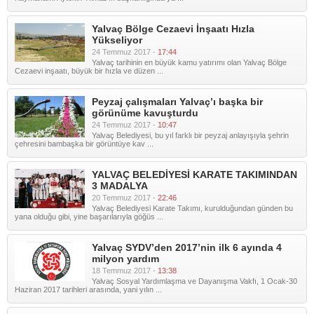
Yalvaç Bölge Cezaevi İnşaatı Hızla
Yükseliyor
24 Temmuz 2017 -
17:44
Yalvaç tarihinin en büyük kamu yatırımı olan Yalvaç Bölge
Cezaevi inşaatı, büyük bir hızla ve düzen ...
Peyzaj çalışmaları Yalvaç’ı başka bir
görünüme kavuşturdu
24 Temmuz 2017 -
10:47
Yalvaç Belediyesi, bu yıl farklı bir peyzaj anlayışıyla şehrin
çehresini bambaşka bir görüntüye kav ...
YALVAÇ BELEDİYESİ KARATE TAKIMINDAN
3 MADALYA
20 Temmuz 2017 -
22:46
Yalvaç Belediyesi Karate Takımı, kurulduğundan günden bu
yana olduğu gibi, yine başarılarıyla göğüs ...
Yalvaç SYDV’den 2017’nin ilk 6 ayında 4
milyon yardım
18 Temmuz 2017 -
13:38
Yalvaç Sosyal Yardımlaşma ve Dayanışma Vakfı, 1 Ocak-30
Haziran 2017 tarihleri arasında, yani yılın ...