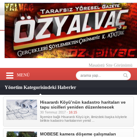
Masaüstü Site Görünümü
MENÜ
Yönetim Kategorisindeki Haberler
Hisarardı Köyü’nün kadastro haritaları ve
tapu sicilleri yeniden düzenlenecek
30 Temmuz 2017 -
16:15
İlçemize bağlı Hisarardı Köyü için, ilimizdeki başka köylerle
birlikte kadastro haritalarının yenid ...
MOBESE kamera döşeme çalışmaları