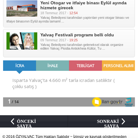
Yeni Otogar ve itfaiye binası Eylül ayında
hizmete girecek
18 Temmuz 2017 -
12:54
Yalvaç Belediyesi tarafından yaptırılan yeni otogar binası ve
itfaiye binasının Eylül ayında tamaml ...
Yalvaç Festivali programı belli oldu
09 Temmuz 2017 -
19:25
Yalvaç Belediyesi tarafından geleneksel olarak organize
edilen Yalvaç Pisidia Antiokheia Kültür, Tu ...
ÖNCEKİ
SONRAKİ
SAYFA
SAYFA
© 2016 ÖZYALVAÇ Tüm Hakları Saklıdır ~ İzinsiz ve kaynak gösterilmeden