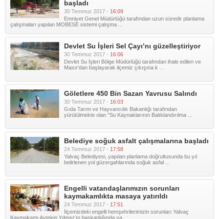
başladı
30 Temmuz 2017 -
16:09
Emniyet Genel Müdürlüğü tarafından uzun süredir planlama
çalışmaları yapılan MOBESE sistemi çalışma ...
Devlet Su İşleri Sel Çayı’nı güzelleştiriyor
30 Temmuz 2017 -
16:06
Devlet Su İşleri Bölge Müdürlüğü tarafından ihale edilen ve
Masır’dan başlayarak ilçemiz çıkışına k ...
Göletlere 450 Bin Sazan Yavrusu Salındı
30 Temmuz 2017 -
16:03
Gıda Tarım ve Hayvancılık Bakanlığı tarafından
yürütülmekte olan ''Su Kaynaklarının Balıklandırılma ...
Belediye soğuk asfalt çalışmalarına başladı
24 Temmuz 2017 -
17:58
Yalvaç Belediyesi, yapılan planlama doğrultusunda bu yıl
belirlenen yol güzergahlarında soğuk asfal ...
Engelli vatandaşlarımızın sorunları
kaymakamlıkta masaya yatırıldı
24 Temmuz 2017 -
17:51
İlçemizdeki engelli hemşehrilerimizin sorunları Yalvaç
Kaymakamı Aytekin Yılmaz’ın başkanlığında ya ...