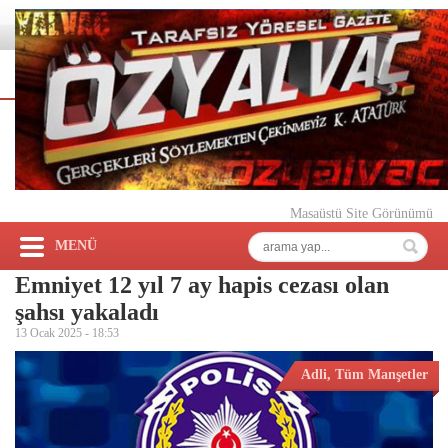
Masaüstü Site Görünümü
MENÜ
Emniyet 12 yıl 7 ay hapis cezası olan
şahsı yakaladı
13 Ocak 2025 -
18:53
Adli
,
Tüm Manşetler