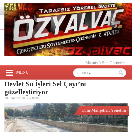
Masaüstü Site Görünümü
MENÜ
Devlet Su İşleri Sel Çayı’nı
güzelleştiriyor
30 Temmuz 2017 -
16:06
Tüm Manşetler
,
Yönetim