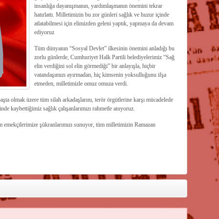
insanlığa dayanışmanın, yardımlaşmanın önemini tekrar
hatırlattı. Milletimizin bu zor günleri sağlık ve huzur içinde
atlatabilmesi için elimizden geleni yaptık, yapmaya da devam
ediyoruz
Tüm dünyanın “Sosyal Devlet” ilkesinin önemini anladığı bu
zorlu günlerde, Cumhuriyet Halk Partili belediyelerimiz “Sağ
elin verdiğini sol elin görmediği” bir anlayışla, hiçbir
vatandaşımızı ayırmadan, hiç kimsenin yoksulluğunu ifşa
etmeden, milletimizle omuz omuza verdi.
a olmak üzere tüm silah arkadaşlarını, terör örgütlerine karşı mücadelede
de kaybettiğimiz sağlık çalışanlarımızı rahmetle anıyoruz.
üm emekçilerimize şükranlarımızı sunuyor, tüm milletimizin Ramazan