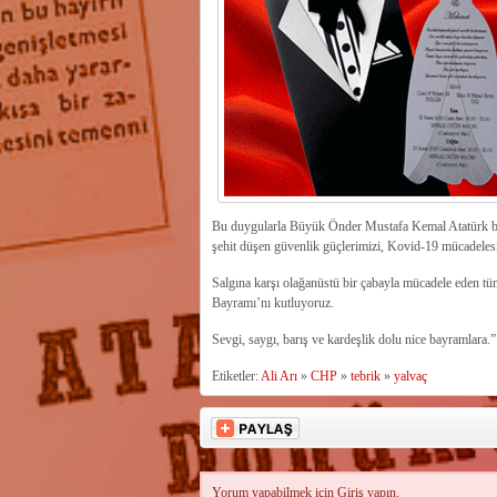
Bu duygularla Büyük Önder Mustafa Kemal Atatürk başt
şehit düşen güvenlik güçlerimizi, Kovid-19 mücadelesin
Salgına karşı olağanüstü bir çabayla mücadele eden t
Bayramı’nı kutluyoruz.
Sevgi, saygı, barış ve kardeşlik dolu nice bayramlara.”
Etiketler:
Ali Arı
»
CHP
»
tebrik
»
yalvaç
Yorum yapabilmek için
Giriş
yapın.