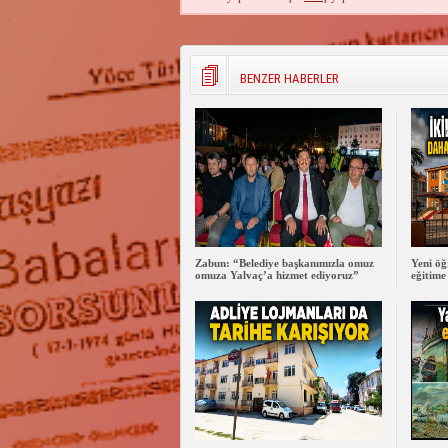
BENZER HABERLER
Zabun: “Belediye başkanımızla omuz
Yeni öğ
omuza Yalvaç’a hizmet ediyoruz”
eğitime