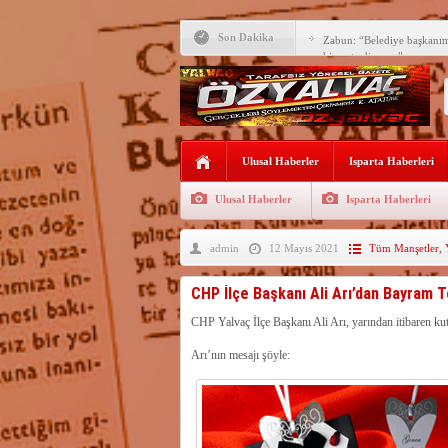
Son Dakika
Zabun: “Belediye başkanı
hizmet ediyoruz”
Yeni öğretim yılı başlamad
Yalvaç Festivali’ne görkeml
Yalvaç’ta şimdi de Adliye 
Ulusal Haberler
Isparta Haberleri
Bir zamanlar Yalvaç, Ünlü
Sahipti
Ulusal Haberler
Isparta Haberleri
Bilgiç, Yalvaç’taki köşesin
admin
12 Mayıs 2021
Tüm Manşetler
,
Tunçbilek: “Ekmek Zammın
Hükümettir”
Süreyya Sadi Bilgiç’ten Ba
CHP İlçe Başkanı Ali Arı’dan Bayram T
Festivalde sünnet şöleni ger
CHP Yalvaç İlçe Başkanı Ali Arı, yarından itibaren k
Arı’nın mesajı şöyle:
Arıcılara 3 yılda 1900 kova