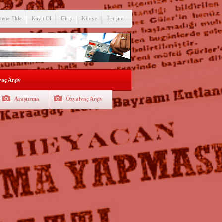
itene Ekle
Kayıt Ol
Giriş
Künye
İletişim
aç Arşiv
Araştırma
Özyalvaç Arşiv