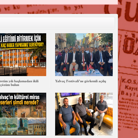
retim yılı başlamadan ikili
Yalvaç Festivali’ne görkemli açılış
 çözüm bulun