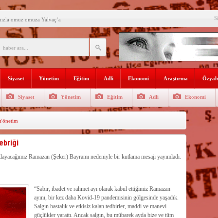
S
mızla omuz omuza Yalvaç’a
an ikili eğitime çözüm bulun
i açılış
Lojmanları yıkılıyor
Siyaset
Yönetim
Eğitim
Adli
Ekonomi
Araştırma
Özyalv
 Türk Ressamları Koleksiyonuna
Siyaset
Yönetim
Eğitim
Adli
Ekonomi
den siyasete mesaj verdi
Yönetim
ın Sorumlusu Fırıncı Değil,
şkan Kodal’a ziyaret
ebriği
çekleştirildi
utlayacağımız Ramazan (Şeker) Bayramı nedeniyle bir kutlama mesajı yayımladı.
n dağıtıldı
“Sabır, ibadet ve rahmet ayı olarak kabul ettiğimiz Ramazan
ayını, bir kez daha Kovid-19 pandemisinin gölgesinde yaşadık.
Salgın hastalık ve etkisiz kalan tedbirler, maddi ve manevi
güçlükler yarattı. Ancak salgın, bu mübarek ayda bize ve tüm