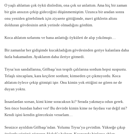
O yaşlı ahlattan çok öykü dinledim, ona çok sır anlattım. Ama hiç bir zaman
bir gün ansızın çekip gideceğini düşünmemiştim. Uzunca bir aradan sonra
onu yeniden görebilmek için ziyarete gittiğimde, mavi göklerin altını
dolduran gövdesinin artık yerinde olmadığını gördüm.
Koca ahlatım sırlarımı ve bana anlattığı öyküleri de alıp yıkılmıştı…
Bir zamanlar her gidişimde kucakladığım gövdesinden geriye kalanlara daha
fazla bakamadım. Ayaklarım daha ileriye gitmedi.
Trysa’nın sandallarına, Gölbaşı’nın tespih çalılarına sordum hepsi suspustu.
Telaşlı sincaplara, kara keçilere sordum; kimseden çıt çıkmıyordu. Koca
ahlatım öylece çekip gitmişti işte. Onu kimin yok ettiğini ne gören ne de
duyan yoktu.
İnsanlardan sorsan, kimi kime soracaksın ki? Serada yakmaya odun gerek.
Sen önce bundan haber ver! Bu devirde kimin kime ne faydası var değil mi?
Kendi işini kendin göreceksin vesselam…
Sessizce ayrıldım Gölbaşı’ndan. Yolumu Trysa’ya çevirdim. Yükseğe çıkıp
ötelerde yüzünü gösteren Akdağ’a baktım. Koynunda binlerce ahlatı