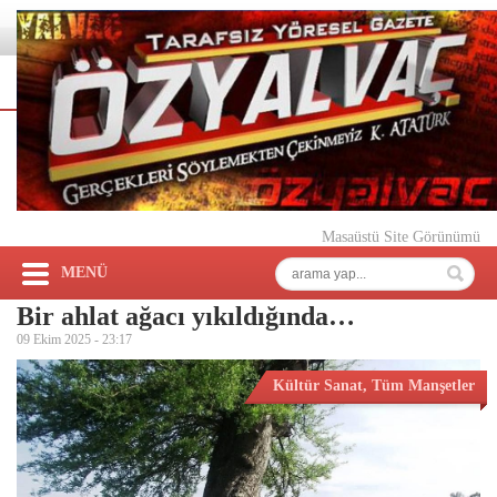
Masaüstü Site Görünümü
MENÜ
Bir ahlat ağacı yıkıldığında…
09 Ekim 2025 -
23:17
Kültür Sanat
,
Tüm Manşetler