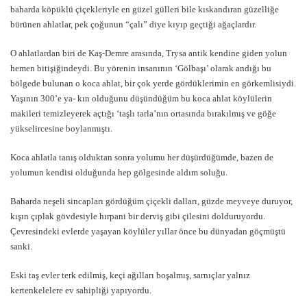
baharda köpüklü çiçekleriyle en güzel gülleri bile kıskandıran güzelliğe
bürünen ahlatlar, pek çoğunun “çalı” diye kıyıp geçtiği ağaçlardır.
O ahlatlardan biri de Kaş-Demre arasında, Trysa antik kendine giden yolun
hemen bitişiğindeydi. Bu yörenin insanının ‘Gölbaşı’ olarak andığı bu
bölgede bulunan o koca ahlat, bir çok yerde gördüklerimin en görkemlisiydi.
Yaşının 300’e ya- kın olduğunu düşündüğüm bu koca ahlat köylülerin
makileri temizleyerek açtığı ‘taşlı tarla’nın ortasında bırakılmış ve göğe
yükselircesine boylanmıştı.
Koca ahlatla tanış olduktan sonra yolumu her düşürdüğümde, bazen de
yolumun kendisi olduğunda hep gölgesinde aldım soluğu.
Baharda neşeli sincapları gördüğüm çiçekli dalları, güzde meyveye duruyor,
kışın çıplak gövdesiyle hırpani bir derviş gibi çilesini dolduruyordu.
Çevresindeki evlerde yaşayan köylüler yıllar önce bu dünyadan göçmüştü
sanki.
Eski taş evler terk edilmiş, keçi ağılları boşalmış, sarnıçlar yalnız
kertenkelelere ev sahipliği yapıyordu.