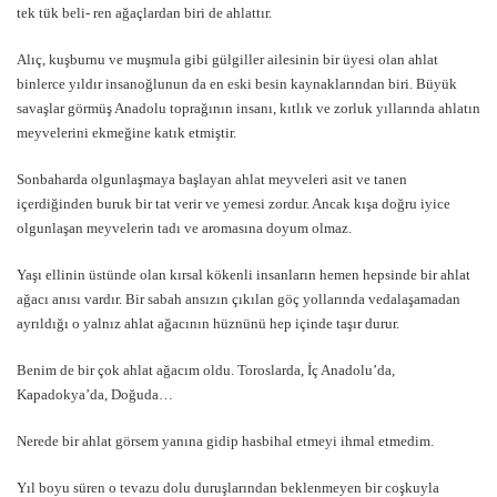
tek tük beli- ren ağaçlardan biri de ahlattır.
Alıç, kuşburnu ve muşmula gibi gülgiller ailesinin bir üyesi olan ahlat
binlerce yıldır insanoğlunun da en eski besin kaynaklarından biri. Büyük
savaşlar görmüş Anadolu toprağının insanı, kıtlık ve zorluk yıllarında ahlatın
meyvelerini ekmeğine katık etmiştir.
Sonbaharda olgunlaşmaya başlayan ahlat meyveleri asit ve tanen
içerdiğinden buruk bir tat verir ve yemesi zordur. Ancak kışa doğru iyice
olgunlaşan meyvelerin tadı ve aromasına doyum olmaz.
Yaşı ellinin üstünde olan kırsal kökenli insanların hemen hepsinde bir ahlat
ağacı anısı vardır. Bir sabah ansızın çıkılan göç yollarında vedalaşamadan
ayrıldığı o yalnız ahlat ağacının hüznünü hep içinde taşır durur.
Benim de bir çok ahlat ağacım oldu. Toroslarda, İç Anadolu’da,
Kapadokya’da, Doğuda…
Nerede bir ahlat görsem yanına gidip hasbihal etmeyi ihmal etmedim.
Yıl boyu süren o tevazu dolu duruşlarından beklenmeyen bir coşkuyla