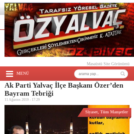
Masaüstü Site Görünümü
MENÜ
Ak Parti Yalvaç İlçe Başkanı Özer’den
Bayram Tebriği
11 Ağustos 2019 -
17:29
Siyaset
,
Tüm Manşetler