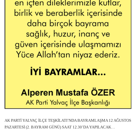
AK PARTİ YALVAÇ İLÇE TEŞKİLATI’NDA BAYRAMLAŞMA 12 AĞUSTOS
PAZARTESİ (2. BAYRAM GÜNÜ) SAAT 12.30’DA YAPILACAK…