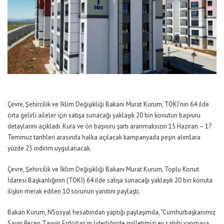
Çevre, Şehircilik ve İklim Değişikliği Bakanı Murat Kurum, TOKİ’nin 64 ilde
orta gelirli aileler için satışa sunacağı yaklaşık 20 bin konutun başvuru
detaylarını açıkladı. Kura ve ön başvuru şartı aranmaksızın 15 Haziran – 17
Temmuz tarihleri arasında halka açılacak kampanyada peşin alımlara
yüzde 25 indirim uygulanacak.
Çevre, Şehircilik ve İklim Değişikliği Bakanı Murat Kurum, Toplu Konut
İdaresi Başkanlığının (TOKİ) 64 ilde satışa sunacağı yaklaşık 20 bin konuta
ilişkin merak edilen 10 sorunun yanıtını paylaştı.
Bakan Kurum, NSosyal hesabından yaptığı paylaşımda, “Cumhurbaşkanımız
Sayın Recep Tayyip Erdoğan’ın liderliğinde milletimizi ev sahibi yapmaya