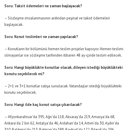
Soru: Taksit ödemeleri ne zaman başlayacak?
– Sözleşme imzalanmasının ardından peşinat ve taksit ödemeleri
başlayacak.
Soru: Konut teslimleri ne zaman yapılacak?
– Konutların bir bölümünü hemen teslim projeler kapsıyor. Hemen teslimi
olmayanlar ise sözleşme tarihinden itibaren 48 ay içinde teslim edilecek.
Soru: Hangi büyüklükte konutlar olacak, dileyen istediği büyüklükteki
konutu seçebilecek mi?
– 2+1 ve 3+1 konutlar satışa sunulacak. Vatandaşlar istediği büyüklükteki
konutu seçebilecek.
Soru: Hangi ilde kaç konut satışa çıkarılacak?
– Afyonkarahisar’da 395, Ağrı’da 118, Aksaray’da 219, Amasya’da 68,
Ankara’da 2 bin 62, Antalya’da 46, Ardahan’da 14, Artvin’da 30, Aydın’da
310, Balıkesir’da 213, Batman’da 588, Bayburt’da 172, Bilecik’da 206,