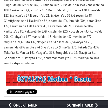
Bingöl’da 88, Bitlis’de 262, Burdur’da 269, Bursa’da 2 bin 190, Çanakkale’da
108, Çankırı’da 83, Çorum’da 157, Denizli’da 319, Düzce’de 130, Edirne’de
127, Erzincan’da 37, Erzurum’da 21, Eskişehir’de 565, Giresun’da 38,
Gümüşhane’de 44, Hakkari’de 86, Isparta’da 176, İzmir’de 306, Karabük’te
127, Karaman’da 120, Kars’ta 48, Kastamonu’da 28, Kayseri’de 104,
Kırıkkale’de 85, Kırklareli’de 139, Kırşehir’de 220, Kocaeli’de 433, Konya’da
998, Kütahya’da 127, Manisa’da 115, Mardin’de 452, Mersin’de 272,
Muğla’da 97, Muş’ta 147, Nevşehir’de 317, Rize’de 5, Sakarya’da 20,
Samsun’da 684, Siirt’te 294, Sivas’da 203, Şırnak’ta 275, Tekirdağ’ta 424,
Tokat’ta 61, Van’da 161, Yozgat’ta 216, Zonguldak’ta 19, Elazığ’da 61,
Gaziantep’te 7, Hatay’ta 1238, Kahramanmaraş’ta 1073, Malatya’da 1000
konut satışa sunulacak.
ÖNCEKİ HABER
SONRAKİ HABER