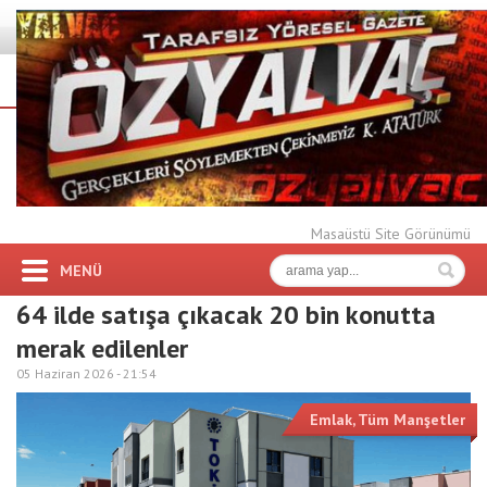
Masaüstü Site Görünümü
MENÜ
64 ilde satışa çıkacak 20 bin konutta
merak edilenler
05 Haziran 2026 -
21:54
Emlak
,
Tüm Manşetler