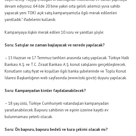
devam ediyoruz. 64 ilde 20 bine yakın orta gelirli ailemizi yuva sahibi
yapacak yeni TOKİ açık satış kampanyamızla ilgili merak edilenleri
yanıtladık.” ifadelerini kullandı.
Kampanyaya ilişkin merak edilen 10 soru ve yanıtları şöyle:
Soru: Satışlar ne zaman başlayacak ve nerede yapılacak?
– 15 Haziran ve 17 Temmuz tarihleri arasında satış yapılacak. Türkiye Halk
Bankası A.Ş. ve T.C. Ziraat Bankası A.Ş. konut satışlarını gerçekleştirecek.
Konutların satış fiyat ve koşulları ilgili banka şubelerinde ve Toplu Konut
İdaresi Başkanlığının web sayfasında (www.toki.gov.tr) duyuru yapılacak.
Soru: Kampanyadan kimler faydalanabilecek?
– 18 yaş üstü, Türkiye Cumhuriyeti vatandaşları kampanyadan
yararlanabilecek. Başvuru sahibinin ve eşinin üzerine kayıtlı ev
bulunmaması yeterli olacak.
Soru: Ön başvuru, başvuru bedeli ve kura çekimi olacak mı?