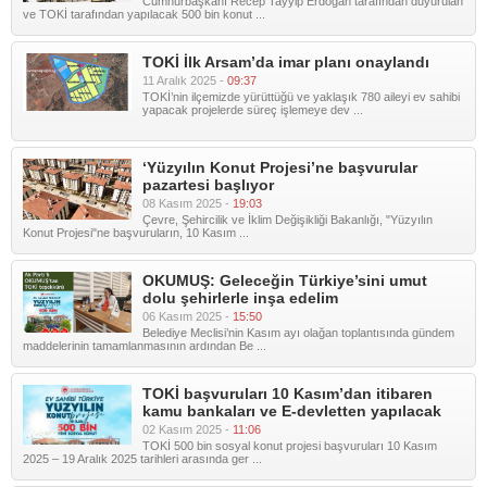
Cumhurbaşkanı Recep Tayyip Erdoğan tarafından duyurulan
ve TOKİ tarafından yapılacak 500 bin konut ...
TOKİ İlk Arsam’da imar planı onaylandı
11 Aralık 2025 -
09:37
TOKİ’nin ilçemizde yürüttüğü ve yaklaşık 780 aileyi ev sahibi
yapacak projelerde süreç işlemeye dev ...
‘Yüzyılın Konut Projesi’ne başvurular
pazartesi başlıyor
08 Kasım 2025 -
19:03
Çevre, Şehircilik ve İklim Değişikliği Bakanlığı, "Yüzyılın
Konut Projesi"ne başvuruların, 10 Kasım ...
OKUMUŞ: Geleceğin Türkiye’sini umut
dolu şehirlerle inşa edelim
06 Kasım 2025 -
15:50
Belediye Meclisi’nin Kasım ayı olağan toplantısında gündem
maddelerinin tamamlanmasının ardından Be ...
TOKİ başvuruları 10 Kasım’dan itibaren
kamu bankaları ve E-devletten yapılacak
02 Kasım 2025 -
11:06
TOKİ 500 bin sosyal konut projesi başvuruları 10 Kasım
2025 – 19 Aralık 2025 tarihleri arasında ger ...