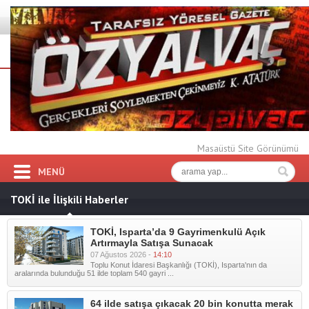
Masaüstü Site Görünümü
MENÜ
TOKİ ile İlişkili Haberler
TOKİ, Isparta’da 9 Gayrimenkulü Açık
Artırmayla Satışa Sunacak
07 Ağustos 2026 -
14:10
Toplu Konut İdaresi Başkanlığı (TOKİ), Isparta'nın da
aralarında bulunduğu 51 ilde toplam 540 gayri ...
64 ilde satışa çıkacak 20 bin konutta merak