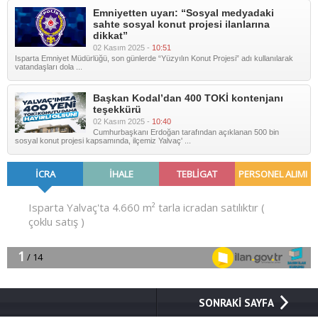
Emniyetten uyarı: “Sosyal medyadaki
sahte sosyal konut projesi ilanlarına
dikkat”
02 Kasım 2025 -
10:51
Isparta Emniyet Müdürlüğü, son günlerde “Yüzyılın Konut Projesi” adı kullanılarak
vatandaşları dola ...
Başkan Kodal’dan 400 TOKİ kontenjanı
teşekkürü
02 Kasım 2025 -
10:40
Cumhurbaşkanı Erdoğan tarafından açıklanan 500 bin
sosyal konut projesi kapsamında, ilçemiz Yalvaç' ...
SONRAKİ SAYFA