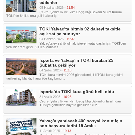
edilenler
05 Haziran 2026 -
21:54
Çevre, Şehircilik ve İklim Değişikliği Bakanı Murat Kurum,
TOKİ'nin 64 ilde orta gelirli aileler iç ...
TOKİ Yalvaç’ta bitmiş 92 daireyi taksitle
açık satışa sunuyor
04 Haziran 2026 -
19:37
Yalvaç'ta ev sahibi olmak isteyen vatandaşlar için TOKİ'den
yeni bir fırsat geldi. Kızılca Mahalles ...
Isparta ve Yalvaç’ın TOKİ kuraları 25
Şubat’ta çekiliyor
04 Şubat 2026 -
11:10
TOKİ kura takvimi 2026 güncellendi, il il TOKİ kura çekimi
tarihleri açıklandı. Hangi ilde kaç konu ...
Isparta’da TOKİ kura günü belli oldu
31 Aralık 2025 -
16:26
Çevre, Şehircilik ve İklim Değişikliği Bakanlığı tarafından
Türkiye genelinde hayata geçirilen “Yüz ...
Yalvaç’a yapılacak 400 sosyal konut için
son başvuru tarihi 19 Aralık
11 Aralık 2025 -
10:13