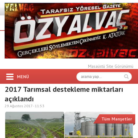
Masaüstü Site Görünümü
MENÜ
2017 Tarımsal destekleme miktarları
açıklandı
29 Ağustos 2017 -
11:53
Tüm Manşetler