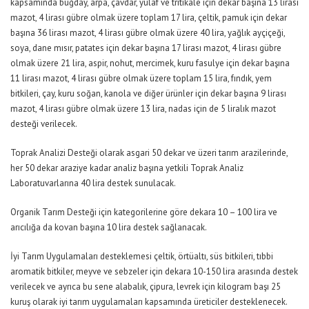
kapsamında buğday, arpa, çavdar, yulaf ve tritikale için dekar başına 13 lirası
mazot, 4 lirası gübre olmak üzere toplam 17 lira, çeltik, pamuk için dekar
başına 36 lirası mazot, 4 lirası gübre olmak üzere 40 lira, yağlık ayçiçeği,
soya, dane mısır, patates için dekar başına 17 lirası mazot, 4 lirası gübre
olmak üzere 21 lira, aspir, nohut, mercimek, kuru fasulye için dekar başına
11 lirası mazot, 4 lirası gübre olmak üzere toplam 15 lira, fındık, yem
bitkileri, çay, kuru soğan, kanola ve diğer ürünler için dekar başına 9 lirası
mazot, 4 lirası gübre olmak üzere 13 lira, nadas için de 5 liralık mazot
desteği verilecek.
Toprak Analizi Desteği olarak asgari 50 dekar ve üzeri tarım arazilerinde,
her 50 dekar araziye kadar analiz başına yetkili Toprak Analiz
Laboratuvarlarına 40 lira destek sunulacak.
Organik Tarım Desteği için kategorilerine göre dekara 10 – 100 lira ve
arıcılığa da kovan başına 10 lira destek sağlanacak.
İyi Tarım Uygulamaları desteklemesi çeltik, örtüaltı, süs bitkileri, tıbbi
aromatik bitkiler, meyve ve sebzeler için dekara 10-150 lira arasında destek
verilecek ve ayrıca bu sene alabalık, çipura, levrek için kilogram başı 25
kuruş olarak iyi tarım uygulamaları kapsamında üreticiler desteklenecek.