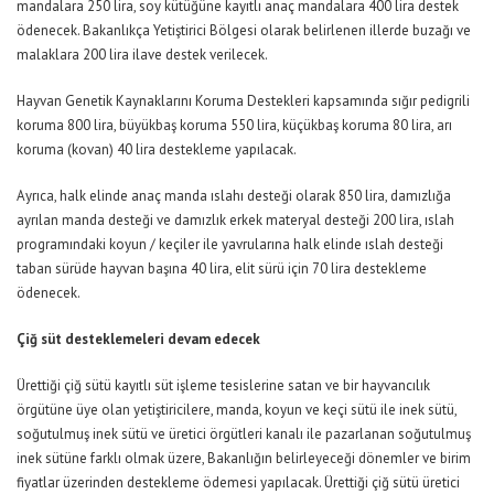
mandalara 250 lira, soy kütüğüne kayıtlı anaç mandalara 400 lira destek
ödenecek. Bakanlıkça Yetiştirici Bölgesi olarak belirlenen illerde buzağı ve
malaklara 200 lira ilave destek verilecek.
Hayvan Genetik Kaynaklarını Koruma Destekleri kapsamında sığır pedigrili
koruma 800 lira, büyükbaş koruma 550 lira, küçükbaş koruma 80 lira, arı
koruma (kovan) 40 lira destekleme yapılacak.
Ayrıca, halk elinde anaç manda ıslahı desteği olarak 850 lira, damızlığa
ayrılan manda desteği ve damızlık erkek materyal desteği 200 lira, ıslah
programındaki koyun / keçiler ile yavrularına halk elinde ıslah desteği
taban sürüde hayvan başına 40 lira, elit sürü için 70 lira destekleme
ödenecek.
Çiğ süt desteklemeleri devam edecek
Ürettiği çiğ sütü kayıtlı süt işleme tesislerine satan ve bir hayvancılık
örgütüne üye olan yetiştiricilere, manda, koyun ve keçi sütü ile inek sütü,
soğutulmuş inek sütü ve üretici örgütleri kanalı ile pazarlanan soğutulmuş
inek sütüne farklı olmak üzere, Bakanlığın belirleyeceği dönemler ve birim
fiyatlar üzerinden destekleme ödemesi yapılacak. Ürettiği çiğ sütü üretici