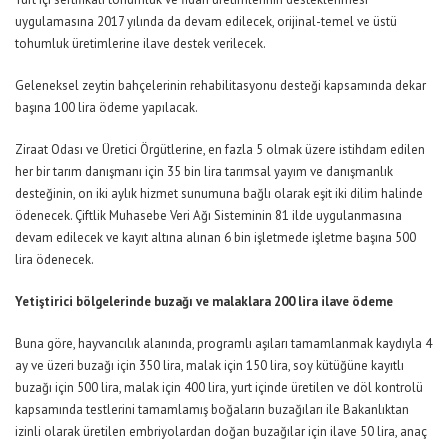
uygulamasına 2017 yılında da devam edilecek, orijinal-temel ve üstü
tohumluk üretimlerine ilave destek verilecek.
Geleneksel zeytin bahçelerinin rehabilitasyonu desteği kapsamında dekar
başına 100 lira ödeme yapılacak.
Ziraat Odası ve Üretici Örgütlerine, en fazla 5 olmak üzere istihdam edilen
her bir tarım danışmanı için 35 bin lira tarımsal yayım ve danışmanlık
desteğinin, on iki aylık hizmet sunumuna bağlı olarak eşit iki dilim halinde
ödenecek. Çiftlik Muhasebe Veri Ağı Sisteminin 81 ilde uygulanmasına
devam edilecek ve kayıt altına alınan 6 bin işletmede işletme başına 500
lira ödenecek.
Yetiştirici bölgelerinde buzağı ve malaklara 200 lira ilave ödeme
Buna göre, hayvancılık alanında, programlı aşıları tamamlanmak kaydıyla 4
ay ve üzeri buzağı için 350 lira, malak için 150 lira, soy kütüğüne kayıtlı
buzağı için 500 lira, malak için 400 lira, yurt içinde üretilen ve döl kontrolü
kapsamında testlerini tamamlamış boğaların buzağıları ile Bakanlıktan
izinli olarak üretilen embriyolardan doğan buzağılar için ilave 50 lira, anaç