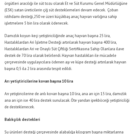
örgütleri aracılığı ile süt tozu olarak Et ve Süt Kurumu Genel Müdürlüğüne
(ESK) satan üreticilerin çiğ süt desteklemeleri devam edecek. Çoban
istihdamı desteği,250 ve üzeri küçükbaş anaç hayvan varlığına sahip
işletmelere 5 bin lira olarak ödenecek.
Damızlık koyun-keçi yetiştiriciliğinde anaç hayvan başına 25 lira,
Hastalıklardan Ari İşletme Desteği artırılarak hayvan başına 400 lira,
Hastalıklardan Ari ve Onaylı Süt Çiftliği Sertifikasına Sahip Olanlara ilave
destek de 70 lira olarak belirlendi. Hayvan hastalıkları ile mücadele
çerçevesinde uygulayıcılara ödenen aşı ve küpe desteği artırılarak hayvan
başına 0,5 ila 2 lira arasında tespit edildi.
Arı yetiştiricilerine kovan başına 10 lira
Arı yetiştiricilerine de arılı kovan başına 10 lira, ana arı için 15 lira, damızlık
ana arı için ise 40 lira destek sunulacak. Öte yandan ipekböceği yetiştiriciliği
de desteklenecek.
Balıkçılık destekleri
Su ürünleri desteği çerçevesinde alabalığa kilogram başına miktarlarına