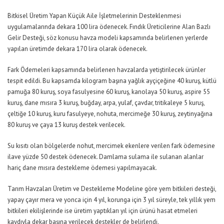
Bitkisel Üretim Yapan Küçük Aile İşletmelerinin Desteklenmesi
uygulamalarında dekara 100 lira ödenecek. Fındık Üreticilerine Alan Bazlı
Gelir Desteği, söz konusu havza modeli kapsamında belirlenen yerlerde
yapılan üretimde dekara 170 lira olarak ödenecek.
Fark Ödemeleri kapsamında belirlenen havzalarda yetiştirilecek ürünler
tespit edildi. Bu kapsamda kilogram başına yağlık ayçiçeğine 40 kuruş, kütlü
pamuğa 80 kuruş, soya fasulyesine 60 kuruş, kanolaya 50 kuruş, aspire 55
kuruş, dane mısıra 3 kuruş, buğday, arpa, yulaf, çavdar, tritikaleye 5 kuruş,
çeltiğe 10 kuruş, kuru fasulyeye, nohuta, mercimeğe 30 kuruş, zeytinyağına
80 kuruş ve çaya 13 kuruş destek verilecek.
Su kısıtı olan bölgelerde nohut, mercimek ekenlere verilen fark ödemesine
ilave yüzde 50 destek ödenecek. Damlama sulama ile sulanan alanlar
hariç dane mısıra destekleme ödemesi yapılmayacak.
Tarım Havzaları Üretim ve Destekleme Modeline göre yem bitkileri desteği,
yapay çayır mera ve yonca için 4 yıl, korunga için 3 yıl süreyle, tek yıllık yem
bitkileri ekilişlerinde ise üretim yaptıkları yıl için ürünü hasat etmeleri
kaydıyla dekar başına verilecek destekler de belirlendi.