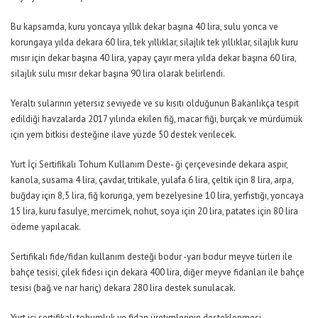
Bu kapsamda, kuru yoncaya yıllık dekar başına 40 lira, sulu yonca ve
korungaya yılda dekara 60 lira, tek yıllıklar, silajlık tek yıllıklar, silajlık kuru
mısır için dekar başına 40 lira, yapay çayır mera yılda dekar başına 60 lira,
silajlık sulu mısır dekar başına 90 lira olarak belirlendi.
Yeraltı sularının yetersiz seviyede ve su kısıtı olduğunun Bakanlıkça tespit
edildiği havzalarda 2017 yılında ekilen fiğ, macar fiği, burçak ve mürdümük
için yem bitkisi desteğine ilave yüzde 50 destek verilecek.
Yurt İçi Sertifikalı Tohum Kullanım Deste- ği çerçevesinde dekara aspir,
kanola, susama 4 lira, çavdar, tritikale, yulafa 6 lira, çeltik için 8 lira, arpa,
buğday için 8,5 lira, fiğ korunga, yem bezelyesine 10 lira, yerfıstığı, yoncaya
15 lira, kuru fasulye, mercimek, nohut, soya için 20 lira, patates için 80 lira
ödeme yapılacak.
Sertifikalı fide/fidan kullanım desteği bodur -yarı bodur meyve türleri ile
bahçe tesisi, çilek fidesi için dekara 400 lira, diğer meyve fidanları ile bahçe
tesisi (bağ ve nar hariç) dekara 280 lira destek sunulacak.
Yurt içi sertifikalı tohumluk ve fidan üretimlerinin desteklenmesi