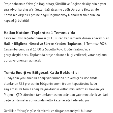
Proje sahasının Yalvaç’ın Bağlarbaşı, Sücüllü ve Bağkonak köylerinin yanı
sıra, Afyonkarahisar’ın Sultandağı ilçesine bağlı Dereçine Beldesi ile
Konya’nın Akşehir ilçesine bağlı Değirmenköy Mahallesi sınırlarını da
kapsadığı belirtildi.
Halkın Katılımı Toplantısı 1 Temmuz’da
Çevresel Etki Değerlendirmesi (ÇED) süreci kapsamında düzenlenecek olan
Halkın Bilgilendirilmesi ve Sürece Katılımı Toplantısı
, 1 Temmuz 2026
Çarşamba günü saat 13.00’te Sücüllü Köyü Düğün Salonu’nda
gerçekleştirilecek. Toplantıda proje hakkında bilgi verilecek, vatandaşların
görüş ve önerileri alınacak.
Temiz Enerji ve Bölgesel Katkı Beklentisi
Türkiye’nin yenilenebilir enerji yatırımlarına hız verdiği bir dönemde
planlanan RES projesinin, bölgenin enerji üretim kapasitesine katkı
sağlaması ve temiz enerji kaynaklarının kullanımını artırması bekleniyor.
Projenin ÇED sürecinin tamamlanmasının ardından yatırımın teknik ve idari
değerlendirmeler sonucunda netlik kazanacağı ifade ediliyor.
Özellikle Yalvaç’ın yüksek rakımlı ve rüzgar potansiyeli bulunan