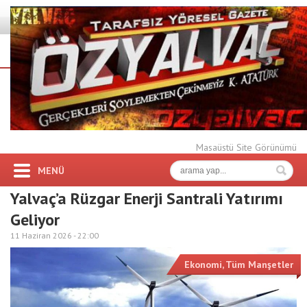
Masaüstü Site Görünümü
MENÜ
Yalvaç’a Rüzgar Enerji Santrali Yatırımı
Geliyor
11 Haziran 2026 -
22:00
Ekonomi
,
Tüm Manşetler