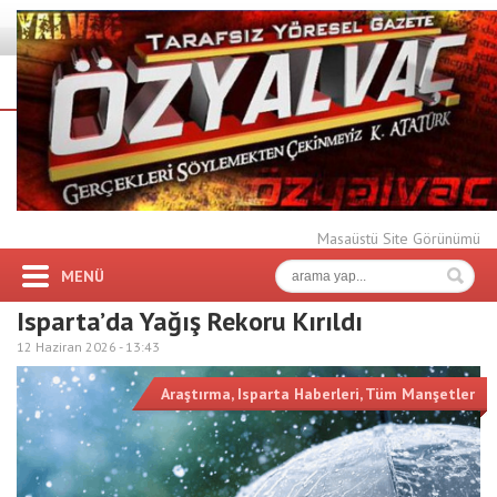
Masaüstü Site Görünümü
MENÜ
Isparta’da Yağış Rekoru Kırıldı
12 Haziran 2026 -
13:43
Araştırma
,
Isparta Haberleri
,
Tüm Manşetler