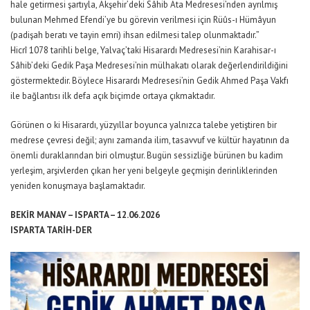
hale getirmesi şartıyla, Akşehir’deki Sâhib Ata Medresesi’nden ayrılmış
bulunan Mehmed Efendi’ye bu görevin verilmesi için Rüûs-ı Hümâyun
(padişah beratı ve tayin emri) ihsan edilmesi talep olunmaktadır.”
Hicrî 1078 tarihli belge, Yalvaç’taki Hisarardı Medresesi’nin Karahisar-ı
Sâhib’deki Gedik Paşa Medresesi’nin mülhakatı olarak değerlendirildiğini
göstermektedir. Böylece Hisarardı Medresesi’nin Gedik Ahmed Paşa Vakfı
ile bağlantısı ilk defa açık biçimde ortaya çıkmaktadır.
Görünen o ki Hisarardı, yüzyıllar boyunca yalnızca talebe yetiştiren bir
medrese çevresi değil; aynı zamanda ilim, tasavvuf ve kültür hayatının da
önemli duraklarından biri olmuştur. Bugün sessizliğe bürünen bu kadim
yerleşim, arşivlerden çıkan her yeni belgeyle geçmişin derinliklerinden
yeniden konuşmaya başlamaktadır.
BEKİR MANAV – ISPARTA – 12.06.2026
ISPARTA TARİH-DER