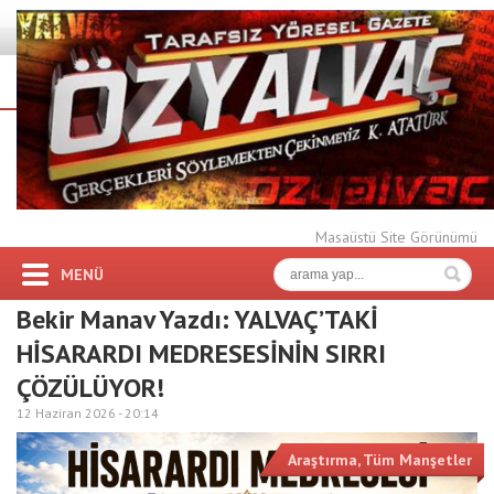
Masaüstü Site Görünümü
MENÜ
Bekir Manav Yazdı: YALVAÇ’TAKİ
HİSARARDI MEDRESESİNİN SIRRI
ÇÖZÜLÜYOR!
12 Haziran 2026 -
20:14
Araştırma
,
Tüm Manşetler