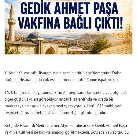
Yıllardır Yalvaç’taki Hisarardı’nın gizemi bir türlü çözülememişti. Daha
doğrusu Hisarardın’da çok eski bir medrese olduğunun ispatı yoktu.
1570 tarihli vakıf kayıtlarında Emir Ahmed, Saru Danişmend ve bölgedeki
diğer güçlü vakıfları görebiliyor; ancak Hisarardı’nda ve orada bir
medreseye dair açık bir kayda rastlayamıyorduk. Hicrî 1078 tarihli yeni
tespit ettiğimiz bir belge ise bu bilinmezliğe ışık tutmaktadır.
Belgede Hisarardı Medresesi’nin, Afyonkarahisar’daki Gedik Ahmed Paşa
Vakfı ve Külliyesi ile birlikte anıldığı görülmektedir. Böylece Yalvaç’taki bu