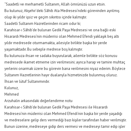
“Saadetli ve merhametli Sultanım, Allah ömrünüzü uzun etsin.
Bu kulunuz, Akşehir’deki Sâhib Ata Medresesi’ndeki görevinden ayrılmış
olup iki yıldır işsiz ve geçim sıkıntısı içinde kalmıştır.
Saadetli Sultanım Hazretlerinden ricam odur ki;
Karahisar-ı Sâhib’de bulunan Gedik Paşa Medresesi ve ona bağlı eski
Hisarardı Medresesi’nin müderrisi olan Mehmed Efendi yaklaşık beş altı
yıldır medresede oturmamakta, ailesiyle birlikte başka bir yerde
yaşamaktadır. Bu sebeple medrese boş kalmıştır.
Bu kulunuza ihsan ve sadaka buyurularak, ailemle birlikte söz konusu
medresede ikamet etmeme izin verilmesini; ayrıca harap ve tamire muhtaç
yerlerini onarmak üzere bu görevin bana verilmesini niyaz ederim. Böylece
Sultanım Hazretlerinin hayır dualarıyla hizmetinizde bulunmuş oluruz.
İhsan ve lütuf Sultanımındır.
Kulunuz,
Mehmed
Arzuhalin arkasındaki değerlendirme notu
Karahisar-ı Sâhib’de bulunan Gedik Paşa Medresesi ile Hisarardı
Medresesi’nin müderrisi olan Mehmed Efendi’nin başka bir yerde yaşadığı
ve medreselere gelip ders vermediği bazı kişiler tarafından haber verilmiştir.
Bunun üzerine, medreseye gidip ders vermesi ve medreseyi tamir edip işler