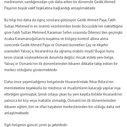
medresenin, sandığımızdan çok daha erken bir dönemde Gedik Ahmed
Paşa’nın büyük vakıf teşkilatına bağlandığı anlaşılmaktadır.
Bu bilgi bizi daha da ilginç sorulara götürüyor. Gedik Ahmed Paşa, Fatih
Sultan Mehmed’in en önemli vezirlerinden biridir. Böcüzâde’nin naklettiğine
göre Fatih Sultan Mehmed, Karaman Seferi sırasında Örkenez’den geçmiştir.
Acaba Karamanoğulları’nı kuşatma ve bölgeyi kontrol altına alma
sürecinde Gedik Ahmed Paşa ve Osmanlı kuvvetleri Çay ve Akşehir
üzerinden Yalvaç’a, Hisarardı’na da uğramış olabilir miydi? Bugün bunu
kesin olarak söyleyebilecek durumda değiliz. Ancak eldeki yeni belge,
Yalvaç’ın Osmanlı’nın ilk dönemlerinden itibaren dikkatle takip edilen bir
merkez olduğunu göstermektedir.
Daha önce yayımladığımız belgelerde Hisarardı’ndaki İhbar Billezi’nin
memleketine teşekküllü bir medrese ve muallimlerin kalacağı yapılar inşa
ettirdiğini görmüştük. Şimdi ortaya çıkan bu yeni kayıtla birlikte Hisarardı’nın
yalnızca bir köy veya mahalle olmadığı, Osmanlı’nın ilk dönemlerinden
itibaren eğitim, ilim ve irfan hayatının merkezlerinden biri olduğu daha net
anlaşılmaktadır.
İlgili belgenin güncel çeviri şu şekildedir: