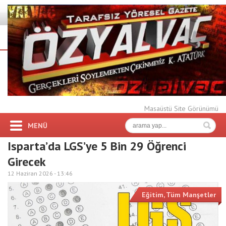
Masaüstü Site Görünümü
MENÜ
Isparta’da LGS’ye 5 Bin 29 Öğrenci
Girecek
12 Haziran 2026 -
13:46
Eğitim
,
Tüm Manşetler