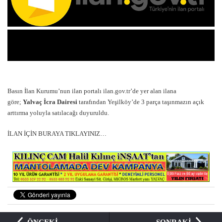
Basın İlan Kurumu’nun ilan portalı ilan.gov.tr’de yer alan ilana
göre;
Yalvaç
İcra Dairesi
tarafından Yeşilköy’de 3 parça taşınmazın açık
arttırma yoluyla satılacağı duyuruldu.
İLAN İÇİN BURAYA TIKLAYINIZ…
ÖNCEKİ
SONRAKİ