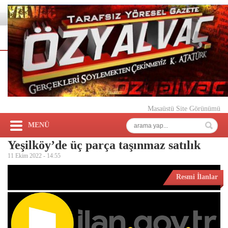
Masaüstü Site Görünümü
MENÜ
Yeşilköy’de üç parça taşınmaz satılık
11 Ekim 2022 -
14:55
Resmi İlanlar