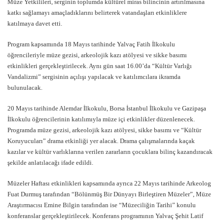
Müze Yetkilileri, serginin toplumda kültürel miras bilincinin artırılmasına
katkı sağlamayı amaçladıklarını belirterek vatandaşları etkinliklere
katılmaya davet etti.
Program kapsamında 18 Mayıs tarihinde Yalvaç Fatih İlkokulu
öğrencileriyle müze gezisi, arkeolojik kazı atölyesi ve sikke basımı
etkinlikleri gerçekleştirilecek. Aynı gün saat 16.00’da “Kültür Varlığı
Vandalizmi” sergisinin açılışı yapılacak ve katılımcılara ikramda
bulunulacak.
20 Mayıs tarihinde Alemdar İlkokulu, Borsa İstanbul İlkokulu ve Gazipaşa
İlkokulu öğrencilerinin katılımıyla müze içi etkinlikler düzenlenecek.
Programda müze gezisi, arkeolojik kazı atölyesi, sikke basımı ve “Kültür
Koruyucuları” drama etkinliği yer alacak. Drama çalışmalarında kaçak
kazılar ve kültür varlıklarına verilen zararların çocuklara bilinç kazandıracak
şekilde anlatılacağı ifade edildi.
Müzeler Haftası etkinlikleri kapsamında ayrıca 22 Mayıs tarihinde Arkeolog
Fuat Durmuş tarafından “Bölünmüş Bir Dünyayı Birleştiren Müzeler”, Müze
Araştırmacısı Emine Bilgin tarafından ise “Müzeciliğin Tarihi” konulu
konferanslar gerçekleştirilecek. Konferans programının Yalvaç Şehit Latif