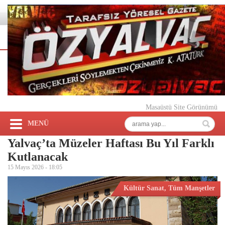
Masaüstü Site Görünümü
MENÜ
Yalvaç’ta Müzeler Haftası Bu Yıl Farklı
Kutlanacak
15 Mayıs 2026 -
18:05
Kültür Sanat
,
Tüm Manşetler