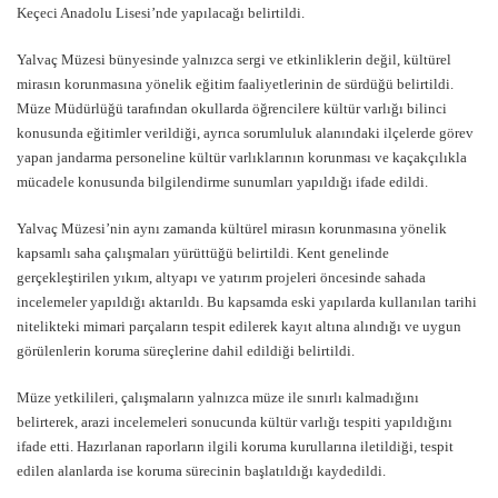
Keçeci Anadolu Lisesi’nde yapılacağı belirtildi.
Yalvaç Müzesi bünyesinde yalnızca sergi ve etkinliklerin değil, kültürel
mirasın korunmasına yönelik eğitim faaliyetlerinin de sürdüğü belirtildi.
Müze Müdürlüğü tarafından okullarda öğrencilere kültür varlığı bilinci
konusunda eğitimler verildiği, ayrıca sorumluluk alanındaki ilçelerde görev
yapan jandarma personeline kültür varlıklarının korunması ve kaçakçılıkla
mücadele konusunda bilgilendirme sunumları yapıldığı ifade edildi.
Yalvaç Müzesi’nin aynı zamanda kültürel mirasın korunmasına yönelik
kapsamlı saha çalışmaları yürüttüğü belirtildi. Kent genelinde
gerçekleştirilen yıkım, altyapı ve yatırım projeleri öncesinde sahada
incelemeler yapıldığı aktarıldı. Bu kapsamda eski yapılarda kullanılan tarihi
nitelikteki mimari parçaların tespit edilerek kayıt altına alındığı ve uygun
görülenlerin koruma süreçlerine dahil edildiği belirtildi.
Müze yetkilileri, çalışmaların yalnızca müze ile sınırlı kalmadığını
belirterek, arazi incelemeleri sonucunda kültür varlığı tespiti yapıldığını
ifade etti. Hazırlanan raporların ilgili koruma kurullarına iletildiği, tespit
edilen alanlarda ise koruma sürecinin başlatıldığı kaydedildi.