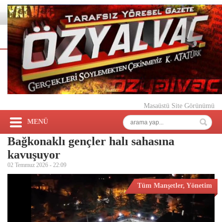
Masaüstü Site Görünümü
MENÜ
Bağkonaklı gençler halı sahasına
kavuşuyor
02 Temmuz 2026 -
22:09
Tüm Manşetler
,
Yönetim