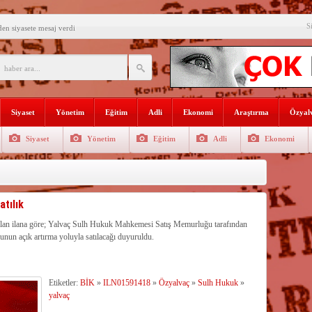
S
den siyasete mesaj verdi
ın Sorumlusu Fırıncı Değil,
şkan Kodal’a ziyaret
çekleştirildi
Siyaset
Yönetim
Eğitim
Adli
Ekonomi
Araştırma
Özyalv
n dağıtıldı
Siyaset
Yönetim
Eğitim
Adli
Ekonomi
 Gençlerle Bir Araya Geldi
uyor
AŞADIĞI KENTTE
atılık
İ
rgütlerini öven paylaşımlara 216
r alan ilana göre; Yalvaç Sulh Hukuk Mahkemesi Satış Memurluğu tarafından
un açık artırma yoluyla satılacağı duyuruldu.
rde verimli su yönetimi her
…
Etiketler:
BİK
»
ILN01591418
»
Özyalvaç
»
Sulh Hukuk
»
yalvaç