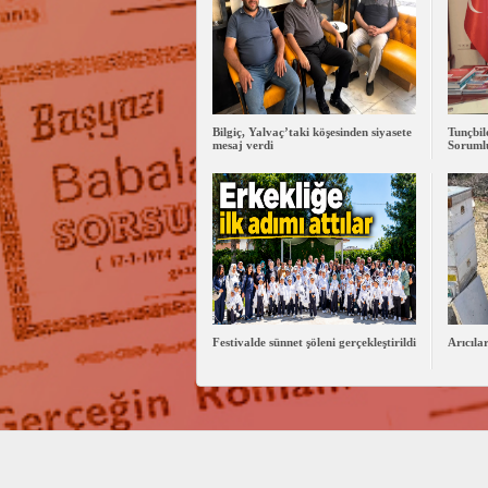
Bilgiç, Yalvaç’taki köşesinden siyasete
Tunçbi
mesaj verdi
Sorumlu
Festivalde sünnet şöleni gerçekleştirildi
Arıcıla