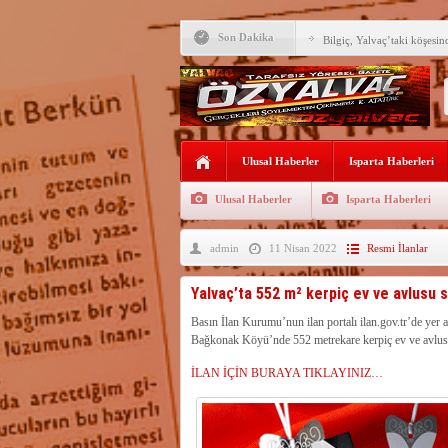
Son Dakika
Bilgiç, Yalvaç’taki köşesin
Tunçbilek: “Ekmek Zammın
Hükümettir”
Süreyya Sadi Bilgiç’ten Ba
Festivalde sünnet şöleni ger
Ulusal Haberler
Isparta Haberleri
Arıcılara 3 yılda 1900 kova
Ulusal Haberler
Isparta Haberleri
Vali Abdullah Erin Başarılı
admin
11 Nisan 2022
Resmi İlanlar
Yalvaç’ta ekmek 20 TL ol
62 BİN ÖĞRENCİNİN Y
Yalvaç’ta 552 m² kerpiç ev ve avlusu s
MEMNUNİYET GERİLED
Isparta dahil 52 ilde suç ö
Basın İlan Kurumu’nun ilan portalı ilan.gov.tr’de ye
gözaltı
Bağkonak Köyü’nde 552 metrekare kerpiç ev ve avlusun
Su kıtlığı büyüyor, şehirle
zamankinden daha kritik
İLAN İÇİN BURAYA TIKLAYINIZ…