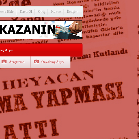
itene Ekle
Kayıt Ol
Giriş
Künye
İletişim
aç Arşiv
Araştırma
Özyalvaç Arşiv