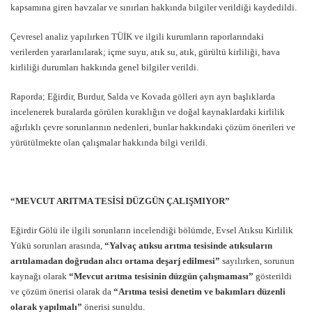
kapsamına giren havzalar ve sınırları hakkında bilgiler verildiği kaydedildi.
Çevresel analiz yapılırken TÜİK ve ilgili kurumların raporlarındaki
verilerden yararlanılarak; içme suyu, atık su, atık, gürültü kirliliği, hava
kirliliği durumları hakkında genel bilgiler verildi.
Raporda; Eğirdir, Burdur, Salda ve Kovada gölleri ayrı ayrı başlıklarda
incelenerek buralarda görülen kuraklığın ve doğal kaynaklardaki kirlilik
ağırlıklı çevre sorunlarının nedenleri, bunlar hakkındaki çözüm önerileri ve
yürütülmekte olan çalışmalar hakkında bilgi verildi.
“MEVCUT ARITMA TESİSİ DÜZGÜN ÇALIŞMIYOR”
Eğirdir Gölü ile ilgili sorunların incelendiği bölümde, Evsel Atıksu Kirlilik
Yükü sorunları arasında,
“Yalvaç atıksu arıtma tesisinde atıksuların
arıtılamadan doğrudan alıcı ortama deşarj edilmesi”
sayılırken, sorunun
kaynağı olarak
“Mevcut arıtma tesisinin düzgün çalışmaması”
gösterildi
ve çözüm önerisi olarak da
“Arıtma tesisi denetim ve bakımları düzenli
olarak yapılmalı”
önerisi sunuldu.