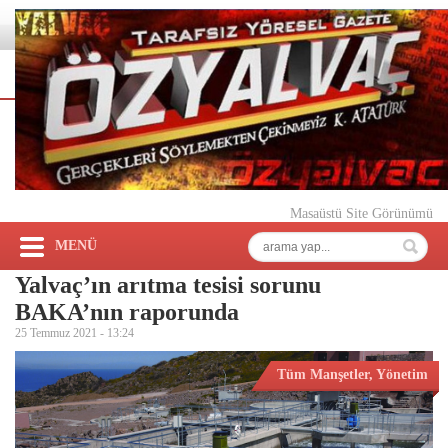
Masaüstü Site Görünümü
MENÜ
Yalvaç’ın arıtma tesisi sorunu
BAKA’nın raporunda
25 Temmuz 2021 -
13:24
Tüm Manşetler
,
Yönetim