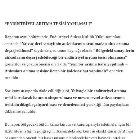
“ENDÜSTRİYEL ARITMA TESİSİ YAPILMALI”
Raporun aynı bölümünde, Endüstriyel Atıksu Kirlilik Yükü sorunları
arasında
“Yalvaç deri sanayiinin atıksularının arıtılmadan alıcı ortama
deşarj edilmesi”
sayılırken, sorunun kaynağı olarak
“Bölgedeki sanayilerin
atıksularını deşarj edebileceği bir endüstriyel arıtma tesisi olmaması”
gösterildi ve çözüm önerisi olarak da
“Yeni bir arıtma tesisi yapılmalı –
Atıksuları arıtma tesisine ileten bir kolektör hat yapılmalı”
önerileri
sunuldu.
Söz konusu raporda ifade edildiği gibi,
Yalvaç’a bir endüstriyel arıtma
tesisi kurularak hattının oluşturulması ve mevcut evsel atıksu arıtma
tesisinin düzgün çalıştırılması ve denetlenmesi
gerektiği tüm paydaşların
dikkatine sunuldu.
Bu rapor, bölgedeki bütün kamu kurum ve kuruluşlarıyla işletmeler için bir
fizibilite niteliği taşıdığı için, ilçemizdeki söz konusu eksikliğin giderilmesi
bakımından önemli bir baskı unsuru olabilecek bir veri kaynağı niteliği