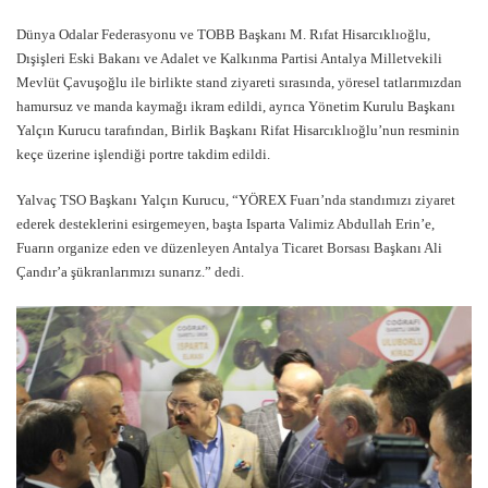
Dünya Odalar Federasyonu ve TOBB Başkanı M. Rıfat Hisarcıklıoğlu,
Dışişleri Eski Bakanı ve Adalet ve Kalkınma Partisi Antalya Milletvekili
Mevlüt Çavuşoğlu ile birlikte stand ziyareti sırasında, yöresel tatlarımızdan
hamursuz ve manda kaymağı ikram edildi, ayrıca Yönetim Kurulu Başkanı
Yalçın Kurucu tarafından, Birlik Başkanı Rifat Hisarcıklıoğlu’nun resminin
keçe üzerine işlendiği portre takdim edildi.
Yalvaç TSO Başkanı Yalçın Kurucu, “YÖREX Fuarı’nda standımızı ziyaret
ederek desteklerini esirgemeyen, başta Isparta Valimiz Abdullah Erin’e,
Fuarın organize eden ve düzenleyen Antalya Ticaret Borsası Başkanı Ali
Çandır’a şükranlarımızı sunarız.” dedi.