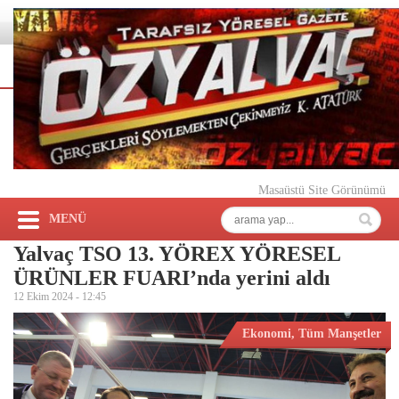
Masaüstü Site Görünümü
MENÜ
Yalvaç TSO 13. YÖREX YÖRESEL
ÜRÜNLER FUARI’nda yerini aldı
12 Ekim 2024 -
12:45
Ekonomi
,
Tüm Manşetler