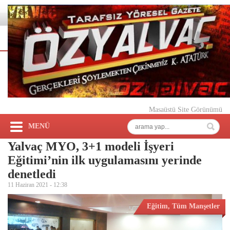
Masaüstü Site Görünümü
MENÜ
Yalvaç MYO, 3+1 modeli İşyeri
Eğitimi’nin ilk uygulamasını yerinde
denetledi
11 Haziran 2021 -
12:38
Eğitim
,
Tüm Manşetler