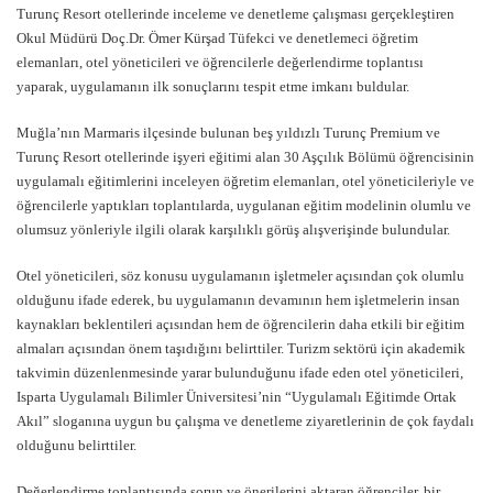
Turunç Resort otellerinde inceleme ve denetleme çalışması gerçekleştiren
Okul Müdürü Doç.Dr. Ömer Kürşad Tüfekci ve denetlemeci öğretim
elemanları, otel yöneticileri ve öğrencilerle değerlendirme toplantısı
yaparak, uygulamanın ilk sonuçlarını tespit etme imkanı buldular.
Muğla’nın Marmaris ilçesinde bulunan beş yıldızlı Turunç Premium ve
Turunç Resort otellerinde işyeri eğitimi alan 30 Aşçılık Bölümü öğrencisinin
uygulamalı eğitimlerini inceleyen öğretim elemanları, otel yöneticileriyle ve
öğrencilerle yaptıkları toplantılarda, uygulanan eğitim modelinin olumlu ve
olumsuz yönleriyle ilgili olarak karşılıklı görüş alışverişinde bulundular.
Otel yöneticileri, söz konusu uygulamanın işletmeler açısından çok olumlu
olduğunu ifade ederek, bu uygulamanın devamının hem işletmelerin insan
kaynakları beklentileri açısından hem de öğrencilerin daha etkili bir eğitim
almaları açısından önem taşıdığını belirttiler. Turizm sektörü için akademik
takvimin düzenlenmesinde yarar bulunduğunu ifade eden otel yöneticileri,
Isparta Uygulamalı Bilimler Üniversitesi’nin “Uygulamalı Eğitimde Ortak
Akıl” sloganına uygun bu çalışma ve denetleme ziyaretlerinin de çok faydalı
olduğunu belirttiler.
Değerlendirme toplantısında sorun ve önerilerini aktaran öğrenciler, bir