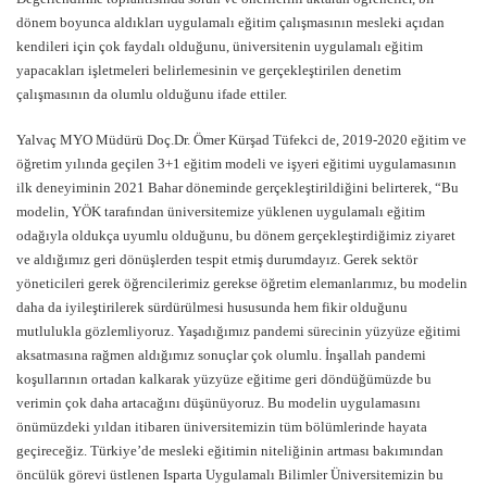
dönem boyunca aldıkları uygulamalı eğitim çalışmasının mesleki açıdan
kendileri için çok faydalı olduğunu, üniversitenin uygulamalı eğitim
yapacakları işletmeleri belirlemesinin ve gerçekleştirilen denetim
çalışmasının da olumlu olduğunu ifade ettiler.
Yalvaç MYO Müdürü Doç.Dr. Ömer Kürşad Tüfekci de, 2019-2020 eğitim ve
öğretim yılında geçilen 3+1 eğitim modeli ve işyeri eğitimi uygulamasının
ilk deneyiminin 2021 Bahar döneminde gerçekleştirildiğini belirterek, “Bu
modelin, YÖK tarafından üniversitemize yüklenen uygulamalı eğitim
odağıyla oldukça uyumlu olduğunu, bu dönem gerçekleştirdiğimiz ziyaret
ve aldığımız geri dönüşlerden tespit etmiş durumdayız. Gerek sektör
yöneticileri gerek öğrencilerimiz gerekse öğretim elemanlarımız, bu modelin
daha da iyileştirilerek sürdürülmesi hususunda hem fikir olduğunu
mutlulukla gözlemliyoruz. Yaşadığımız pandemi sürecinin yüzyüze eğitimi
aksatmasına rağmen aldığımız sonuçlar çok olumlu. İnşallah pandemi
koşullarının ortadan kalkarak yüzyüze eğitime geri döndüğümüzde bu
verimin çok daha artacağını düşünüyoruz. Bu modelin uygulamasını
önümüzdeki yıldan itibaren üniversitemizin tüm bölümlerinde hayata
geçireceğiz. Türkiye’de mesleki eğitimin niteliğinin artması bakımından
öncülük görevi üstlenen Isparta Uygulamalı Bilimler Üniversitemizin bu