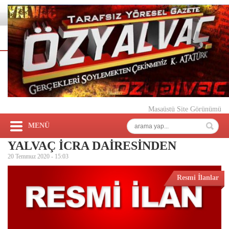
Masaüstü Site Görünümü
MENÜ
YALVAÇ İCRA DAİRESİNDEN
20 Temmuz 2020 -
15:03
Resmi İlanlar