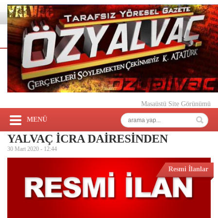
Masaüstü Site Görünümü
MENÜ
YALVAÇ İCRA DAİRESİNDEN
30 Mart 2020 -
12:44
Resmi İlanlar