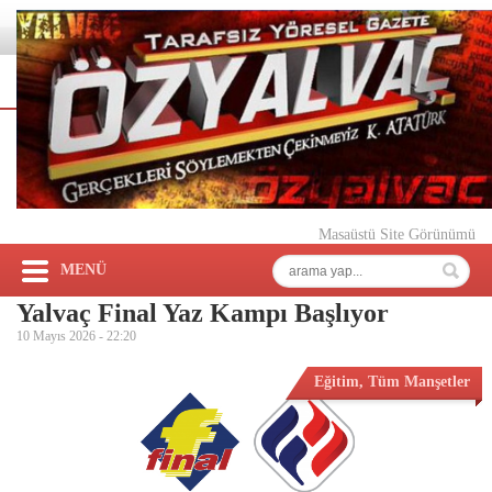
Masaüstü Site Görünümü
MENÜ
Yalvaç Final Yaz Kampı Başlıyor
10 Mayıs 2026 -
22:20
Eğitim
,
Tüm Manşetler