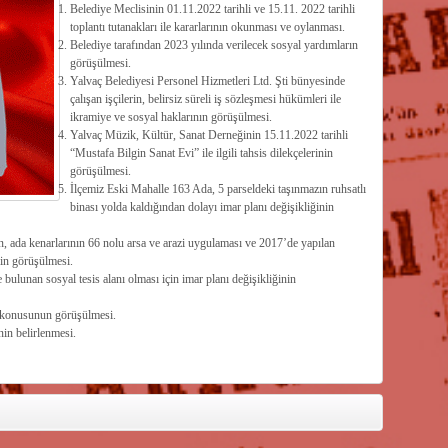
Belediye Meclisinin 01.11.2022 tarihli ve 15.11. 2022 tarihli
toplantı tutanakları ile kararlarının okunması ve oylanması.
Belediye tarafından 2023 yılında verilecek sosyal yardımların
görüşülmesi.
Yalvaç Belediyesi Personel Hizmetleri Ltd. Şti bünyesinde
çalışan işçilerin, belirsiz süreli iş sözleşmesi hükümleri ile
ikramiye ve sosyal haklarının görüşülmesi.
Yalvaç Müzik, Kültür, Sanat Derneğinin 15.11.2022 tarihli
“Mustafa Bilgin Sanat Evi” ile ilgili tahsis dilekçelerinin
görüşülmesi.
İlçemiz Eski Mahalle 163 Ada, 5 parseldeki taşınmazın ruhsatlı
binası yolda kaldığından dolayı imar planı değişikliğinin
, ada kenarlarının 66 nolu arsa ve arazi uygulaması ve 2017’de yapılan
in görüşülmesi.
bulunan sosyal tesis alanı olması için imar planı değişikliğinin
 konusunun görüşülmesi.
nin belirlenmesi.