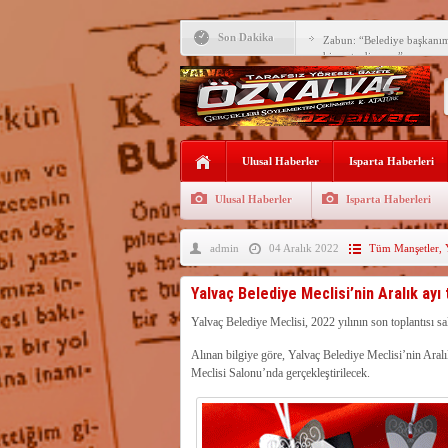
Son Dakika
Zabun: “Belediye başkanı
hizmet ediyoruz”
Yeni öğretim yılı başlamad
Yalvaç Festivali’ne görkeml
Yalvaç’ta şimdi de Adliye 
Ulusal Haberler
Isparta Haberleri
Bir zamanlar Yalvaç, Ünlü
Sahipti
Ulusal Haberler
Isparta Haberleri
Bilgiç, Yalvaç’taki köşesin
admin
04 Aralık 2022
Tüm Manşetler
,
Tunçbilek: “Ekmek Zammın
Hükümettir”
Süreyya Sadi Bilgiç’ten Ba
Yalvaç Belediye Meclisi’nin Aralık ayı 
Festivalde sünnet şöleni ger
Yalvaç Belediye Meclisi, 2022 yılının son toplantısı sal
Alınan bilgiye göre, Yalvaç Belediye Meclisi’nin Aralı
Arıcılara 3 yılda 1900 kova
Meclisi Salonu’nda gerçekleştirilecek.