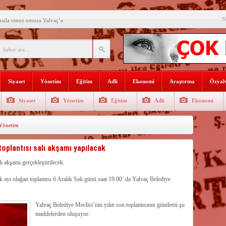
S
mızla omuz omuza Yalvaç’a
an ikili eğitime çözüm bulun
i açılış
Lojmanları yıkılıyor
Siyaset
Yönetim
Eğitim
Adli
Ekonomi
Araştırma
Özyalv
 Türk Ressamları Koleksiyonuna
Siyaset
Yönetim
Eğitim
Adli
Ekonomi
den siyasete mesaj verdi
Yönetim
ın Sorumlusu Fırıncı Değil,
şkan Kodal’a ziyaret
toplantısı salı akşamı yapılacak
çekleştirildi
ı akşamı gerçekleştirilecek.
k ayı olağan toplantısı 6 Aralık Salı günü saat 19.00’ da Yalvaç Belediye
n dağıtıldı
Yalvaç Belediye Meclisi’nin yılın son toplantısının gündemi şu
maddelerden oluşuyor: