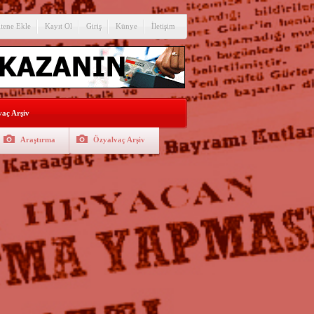
itene Ekle
Kayıt Ol
Giriş
Künye
İletişim
aç Arşiv
Araştırma
Özyalvaç Arşiv