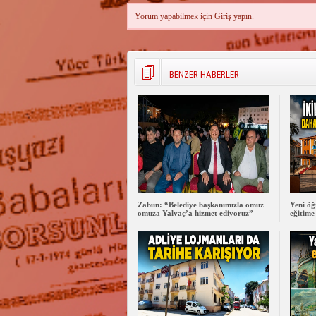
Yorum yapabilmek için
Giriş
yapın.
BENZER HABERLER
Zabun: “Belediye başkanımızla omuz
Yeni öğ
omuza Yalvaç’a hizmet ediyoruz”
eğitime