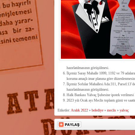
hazırlatılmasının görüşülmesi.
İlçemiz Saray Mahalle 1099, 1192 ve 79 adaların
koruma amaçlı imar planına göre düzenlenmesin
İlçemiz Sofular Mahallesi Ada:311, Parsel:13’de 
hazırlatılmasının görüşülmesi.
Halk Bankası Yalvaç Şubesine ipotek verilmesi
2023 yılı Ocak ayı Meclis toplantı günü ve saati
Etiketler:
Aralık 2022
»
belediye
»
meclis
»
yalvaç