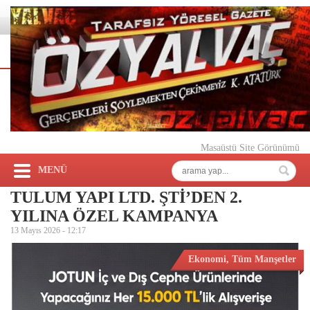
Masaüstü Site Görünümü
MENÜ
TULUM YAPI LTD. ŞTİ’DEN 2.
YILINA ÖZEL KAMPANYA
13 Mayıs 2026 -
12:17
Ekonomi
,
Tüm Manşetler