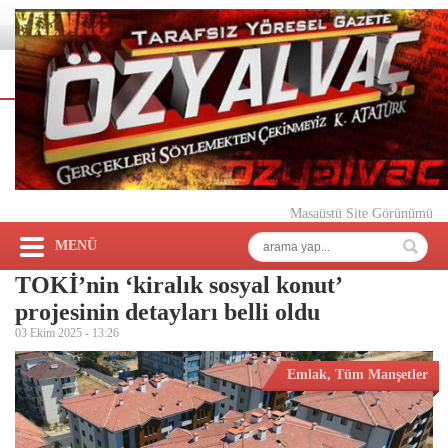
Masaüstü Site Görünümü
MENÜ
TOKİ’nin ‘kiralık sosyal konut’
projesinin detayları belli oldu
03 Ekim 2025 -
13:26
Emlak
,
Tüm Manşetler