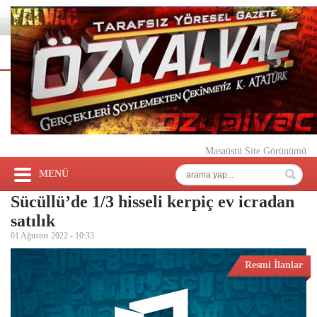
Masaüstü Site Görünümü
MENÜ
Sücüllü’de 1/3 hisseli kerpiç ev icradan
satılık
01 Ağustos 2022 -
10:33
Resmi İlanlar