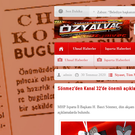
Son Dakika
Zabun: “Belediye başkanı
hizmet ediyoruz”
Yeni öğretim yılı başlamad
Yalvaç Festivali’ne görkeml
Yalvaç’ta şimdi de Adliye 
Ulusal Haberler
Isparta Haberleri
Bir zamanlar Yalvaç, Ünlü
Sahipti
Ulusal Haberler
Isparta Haberleri
Bilgiç, Yalvaç’taki köşesin
admin
30 Temmuz 2020
Siyaset
,
Tüm M
Tunçbilek: “Ekmek Zammın
Hükümettir”
Süreyya Sadi Bilgiç’ten Ba
Sönmez’den Kanal 32’de önemli açıkl
Festivalde sünnet şöleni ger
MHP Isparta İl Başkanı H. Basri Sönmez, dün akşam K
Arıcılara 3 yılda 1900 kova
açıklamalarda bulundu.