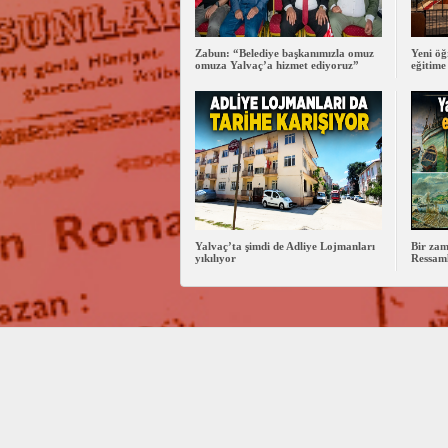
Zabun: “Belediye başkanımızla omuz
Yeni öğ
omuza Yalvaç’a hizmet ediyoruz”
eğitime
Yalvaç’ta şimdi de Adliye Lojmanları
Bir zam
yıkılıyor
Ressaml