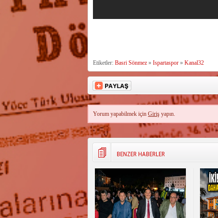
Etiketler:
Basri Sönmez
»
Ispartaspor
»
Kanal32
Yorum yapabilmek için
Giriş
yapın.
BENZER HABERLER