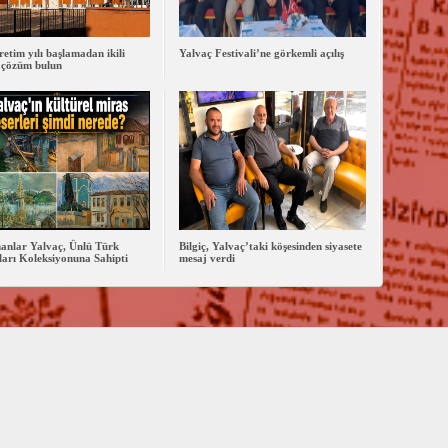
retim yılı başlamadan ikili
Yalvaç Festivali’ne görkemli açılış
 çözüm bulun
anlar Yalvaç, Ünlü Türk
Bilgiç, Yalvaç’taki köşesinden siyasete
arı Koleksiyonuna Sahipti
mesaj verdi