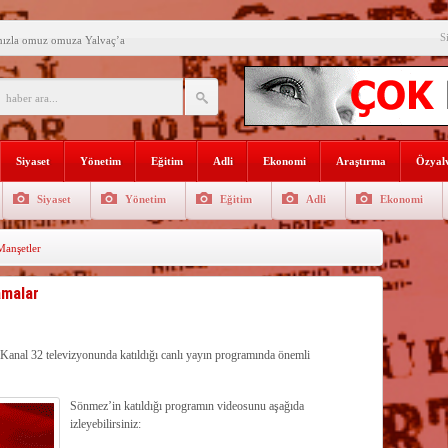
S
mızla omuz omuza Yalvaç’a
an ikili eğitime çözüm bulun
i açılış
Lojmanları yıkılıyor
Siyaset
Yönetim
Eğitim
Adli
Ekonomi
Araştırma
Özyalv
 Türk Ressamları Koleksiyonuna
Siyaset
Yönetim
Eğitim
Adli
Ekonomi
den siyasete mesaj verdi
anşetler
ın Sorumlusu Fırıncı Değil,
şkan Kodal’a ziyaret
amalar
çekleştirildi
anal 32 televizyonunda katıldığı canlı yayın programında önemli
n dağıtıldı
Sönmez’in katıldığı programın videosunu aşağıda
izleyebilirsiniz: