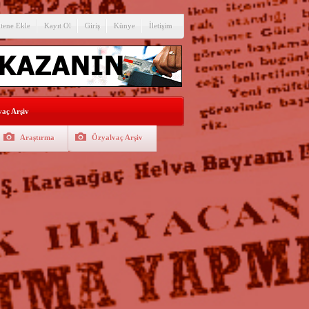
itene Ekle
Kayıt Ol
Giriş
Künye
İletişim
aç Arşiv
Araştırma
Özyalvaç Arşiv