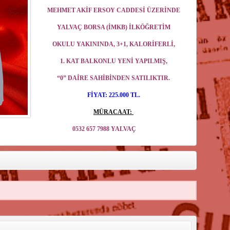
MEHMET AKİF ERSOY CADDESİ ÜZERİNDE
YALVAÇ BORSA (İMKB) İLKÖĞRETİM
OKULU YAKININDA,
3+1, KALORİFERLİ,
1. KAT BALKONLU
YENİ YAPILMIŞ,
“0” DAİRE
SAHİBİNDEN SATILIKTIR.
FİYAT: 225.000 TL.
MÜRACAAT:
7 7988 YALVAÇ