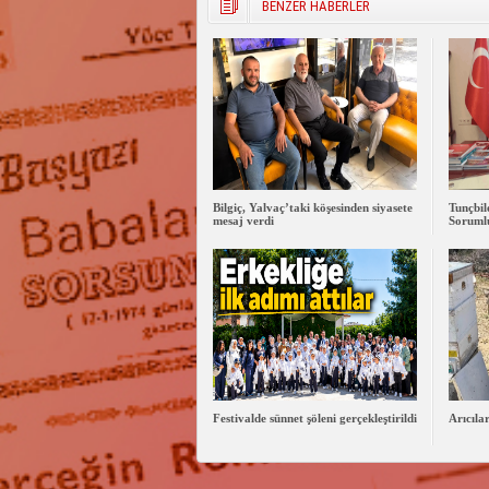
BENZER HABERLER
Bilgiç, Yalvaç’taki köşesinden siyasete
Tunçbi
mesaj verdi
Sorumlu
Festivalde sünnet şöleni gerçekleştirildi
Arıcıla