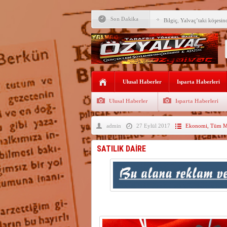
Son Dakika
Bilgiç, Yalvaç’taki köşesin
Tunçbilek: “Ekmek Zammın
Hükümettir”
Süreyya Sadi Bilgiç’ten Ba
Festivalde sünnet şöleni ger
Ulusal Haberler
Isparta Haberleri
Arıcılara 3 yılda 1900 kova
Ulusal Haberler
Isparta Haberleri
Vali Abdullah Erin Başarılı
admin
27 Eylül 2017
Ekonomi
,
Tüm Ma
Yalvaç’ta ekmek 20 TL ol
62 BİN ÖĞRENCİNİN Y
SATILIK DAİRE
MEMNUNİYET GERİLED
Isparta dahil 52 ilde suç ö
gözaltı
Su kıtlığı büyüyor, şehirle
zamankinden daha kritik
———————