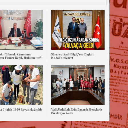
lek: “Ekmek Zammının
Süreyya Sadi Bilgiç’ten Başkan
su Fırıncı Değil, Hükümettir”
Kodal’a ziyaret
ra 3 yılda 1900 kovan dağıtıldı
Vali Abdullah Erin Başarılı Gençlerle
Bir Araya Geldi