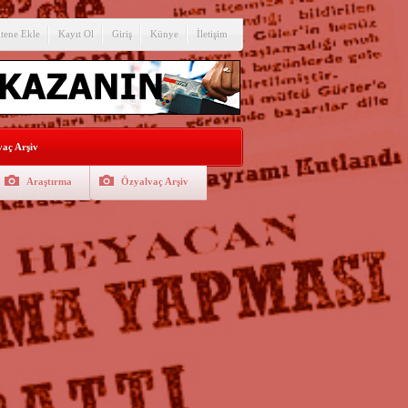
itene Ekle
Kayıt Ol
Giriş
Künye
İletişim
aç Arşiv
Araştırma
Özyalvaç Arşiv