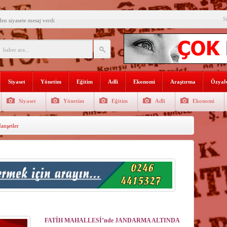
S
den siyasete mesaj verdi
ın Sorumlusu Fırıncı Değil,
şkan Kodal’a ziyaret
çekleştirildi
Siyaset
Yönetim
Eğitim
Adli
Ekonomi
Araştırma
Özyalv
n dağıtıldı
Siyaset
Yönetim
Eğitim
Adli
Ekonomi
 Gençlerle Bir Araya Geldi
nşetler
uyor
AŞADIĞI KENTTE
İ
rgütlerini öven paylaşımlara 216
rde verimli su yönetimi her
…
————————————————–
FATİH MAHALLESİ’nde JANDARMA ALTINDA