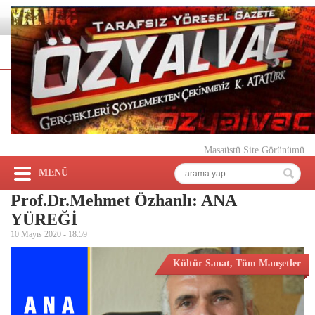
Masaüstü Site Görünümü
MENÜ
Prof.Dr.Mehmet Özhanlı: ANA
YÜREĞİ
10 Mayıs 2020 -
18:59
Kültür Sanat
,
Tüm Manşetler