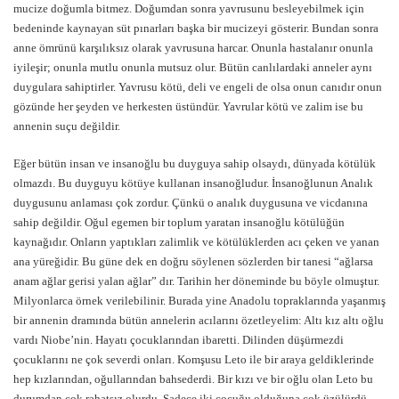
mucize doğumla bitmez. Doğumdan sonra yavrusunu besleyebilmek için
bedeninde kaynayan süt pınarları başka bir mucizeyi gösterir. Bundan sonra
anne ömrünü karşılıksız olarak yavrusuna harcar. Onunla hastalanır onunla
iyileşir; onunla mutlu onunla mutsuz olur. Bütün canlılardaki anneler aynı
duygulara sahiptirler. Yavrusu kötü, deli ve engeli de olsa onun canıdır onun
gözünde her şeyden ve herkesten üstündür. Yavrular kötü ve zalim ise bu
annenin suçu değildir.
Eğer bütün insan ve insanoğlu bu duyguya sahip olsaydı, dünyada kötülük
olmazdı. Bu duyguyu kötüye kullanan insanoğludur. İnsanoğlunun Analık
duygusunu anlaması çok zordur. Çünkü o analık duygusuna ve vicdanına
sahip değildir. Oğul egemen bir toplum yaratan insanoğlu kötülüğün
kaynağıdır. Onların yaptıkları zalimlik ve kötülüklerden acı çeken ve yanan
ana yüreğidir. Bu güne dek en doğru söylenen sözlerden bir tanesi “ağlarsa
anam ağlar gerisi yalan ağlar” dır. Tarihin her döneminde bu böyle olmuştur.
Milyonlarca örnek verilebilinir. Burada yine Anadolu topraklarında yaşanmış
bir annenin dramında bütün annelerin acılarını özetleyelim: Altı kız altı oğlu
vardı Niobe’nin. Hayatı çocuklarından ibaretti. Dilinden düşürmezdi
çocuklarını ne çok severdi onları. Komşusu Leto ile bir araya geldiklerinde
hep kızlarından, oğullarından bahsederdi. Bir kızı ve bir oğlu olan Leto bu
durumdan çok rahatsız olurdu. Sadece iki çocuğu olduğuna çok üzülürdü.