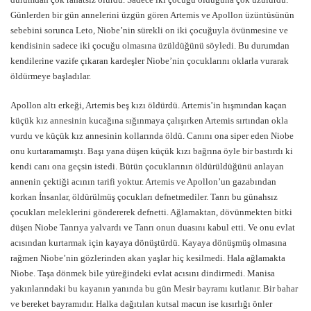
Günlerden bir gün annelerini üzgün gören Artemis ve Apollon üzüntüsünün
sebebini sorunca Leto, Niobe’nin sürekli on iki çocuğuyla övünmesine ve
kendisinin sadece iki çocuğu olmasına üzüldüğünü söyledi. Bu durumdan
kendilerine vazife çıkaran kardeşler Niobe’nin çocuklarını oklarla vurarak
öldürmeye başladılar.
Apollon altı erkeği, Artemis beş kızı öldürdü. Artemis’in hışmından kaçan
küçük kız annesinin kucağına sığınmaya çalışırken Artemis sırtından okla
vurdu ve küçük kız annesinin kollarında öldü. Canını ona siper eden Niobe
onu kurtaramamıştı. Başı yana düşen küçük kızı bağrına öyle bir bastırdı ki
kendi canı ona geçsin istedi. Bütün çocuklarının öldürüldüğünü anlayan
annenin çektiği acının tarifi yoktur. Artemis ve Apollon’un gazabından
korkan İnsanlar, öldürülmüş çocukları defnetmediler. Tanrı bu günahsız
çocukları meleklerini göndererek defnetti. Ağlamaktan, dövünmekten bitki
düşen Niobe Tanrıya yalvardı ve Tanrı onun duasını kabul etti. Ve onu evlat
acısından kurtarmak için kayaya dönüştürdü. Kayaya dönüşmüş olmasına
rağmen Niobe’nin gözlerinden akan yaşlar hiç kesilmedi. Hala ağlamakta
Niobe. Taşa dönmek bile yüreğindeki evlat acısını dindirmedi. Manisa
yakınlarındaki bu kayanın yanında bu gün Mesir bayramı kutlanır. Bir bahar
ve bereket bayramıdır. Halka dağıtılan kutsal macun ise kısırlığı önler