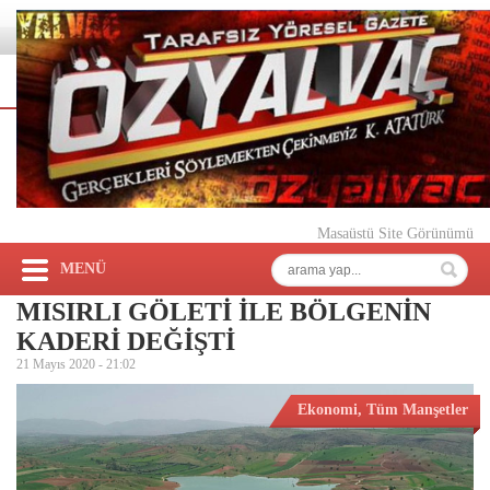
Masaüstü Site Görünümü
MENÜ
MISIRLI GÖLETİ İLE BÖLGENİN
KADERİ DEĞİŞTİ
21 Mayıs 2020 -
21:02
Ekonomi
,
Tüm Manşetler