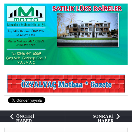
ÖNCEKİ
SONRAKİ
HABER
HABER