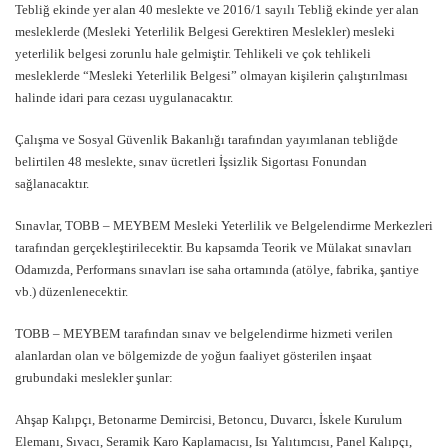
Tebliğ ekinde yer alan 40 meslekte ve 2016/1 sayılı Tebliğ ekinde yer alan
mesleklerde (Mesleki Yeterlilik Belgesi Gerektiren Meslekler) mesleki
yeterlilik belgesi zorunlu hale gelmiştir. Tehlikeli ve çok tehlikeli
mesleklerde “Mesleki Yeterlilik Belgesi” olmayan kişilerin çalıştırılması
halinde idari para cezası uygulanacaktır.
Çalışma ve Sosyal Güvenlik Bakanlığı tarafından yayımlanan tebliğde
belirtilen 48 meslekte, sınav ücretleri İşsizlik Sigortası Fonundan
sağlanacaktır.
Sınavlar, TOBB – MEYBEM Mesleki Yeterlilik ve Belgelendirme Merkezleri
tarafından gerçekleştirilecektir. Bu kapsamda Teorik ve Mülakat sınavları
Odamızda, Performans sınavları ise saha ortamında (atölye, fabrika, şantiye
vb.) düzenlenecektir.
TOBB – MEYBEM tarafından sınav ve belgelendirme hizmeti verilen
alanlardan olan ve bölgemizde de yoğun faaliyet gösterilen inşaat
grubundaki meslekler şunlar:
Ahşap Kalıpçı, Betonarme Demircisi, Betoncu, Duvarcı, İskele Kurulum
Elemanı, Sıvacı, Seramik Karo Kaplamacısı, Isı Yalıtımcısı, Panel Kalıpçı,