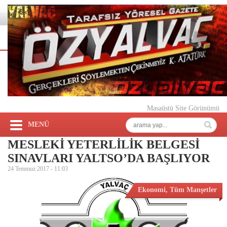
Masaüstü Site Görünümü
MENÜ
MESLEKİ YETERLİLİK BELGESİ
SINAVLARI YALTSO’DA BAŞLIYOR
24 Temmuz 2017 -
11:03
Ekonomi
,
Tüm Manşetler