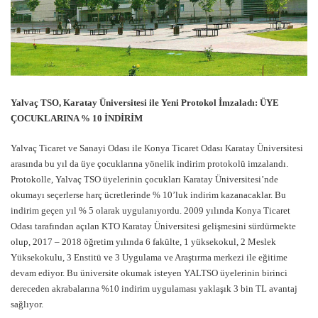
Yalvaç TSO, Karatay Üniversitesi ile Yeni Protokol İmzaladı: ÜYE
ÇOCUKLARINA % 10 İNDİRİM
Yalvaç Ticaret ve Sanayi Odası ile Konya Ticaret Odası Karatay Üniversitesi
arasında bu yıl da üye çocuklarına yönelik indirim protokolü imzalandı.
Protokolle, Yalvaç TSO üyelerinin çocukları Karatay Üniversitesi’nde
okumayı seçerlerse harç ücretlerinde % 10’luk indirim kazanacaklar. Bu
indirim geçen yıl % 5 olarak uygulanıyordu. 2009 yılında Konya Ticaret
Odası tarafından açılan KTO Karatay Üniversitesi gelişmesini sürdürmekte
olup, 2017 – 2018 öğretim yılında 6 fakülte, 1 yüksekokul, 2 Meslek
Yüksekokulu, 3 Enstitü ve 3 Uygulama ve Araştırma merkezi ile eğitime
devam ediyor. Bu üniversite okumak isteyen YALTSO üyelerinin birinci
dereceden akrabalarına %10 indirim uygulaması yaklaşık 3 bin TL avantaj
sağlıyor.