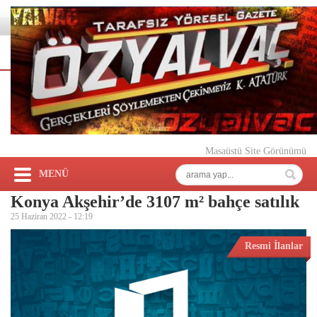
Masaüstü Site Görünümü
MENÜ
Konya Akşehir’de 3107 m² bahçe satılık
25 Haziran 2022 -
12:19
Resmi İlanlar