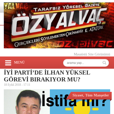
Masaüstü Site Görünümü
MENÜ
İYİ PARTİ’DE İLHAN YÜKSEL
GÖREVİ BIRAKIYOR MU?
18 Eylül 2018 -
17:11
Siyaset
,
Tüm Manşetler