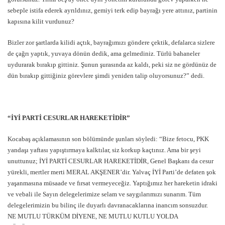
sebeple istifa ederek ayrıldınız, gemiyi terk edip bayrağı yere attınız, partinin
kapısına kilit vurdunuz?
Bizler zor şartlarda kilidi açtık, bayrağımızı göndere çektik, defalarca sizlere
de çağrı yaptık, yuvaya dönün dedik, ama gelmediniz. Türlü bahaneler
uydurarak bırakıp gittiniz. Şunun şurasında az kaldı, peki siz ne gördünüz de
dün bırakıp gittiğiniz görevlere şimdi yeniden talip oluyorsunuz?” dedi.
“İYİ PARTİ CESURLAR HAREKETİDİR”
Kocabaş açıklamasının son bölümünde şunları söyledi: “Bize fetocu, PKK
yandaşı yaftası yapıştırmaya kalktılar, siz korkup kaçtınız. Ama bir şeyi
unuttunuz; İYİ PARTİ CESURLAR HAREKETİDİR, Genel Başkanı da cesur
yürekli, mertler merti MERAL AKŞENER’dir. Yalvaç İYİ Parti’de defaten şok
yaşanmasına müsaade ve fırsat vermeyeceğiz. Yaptığımız her hareketin idraki
ve vebali ile Sayın delegelerimize selam ve saygılarımızı sunarım. Tüm
delegelerimizin bu bilinç ile duyarlı davranacaklarına inancım sonsuzdur.
NE MUTLU TÜRKÜM DİYENE, NE MUTLU KUTLU YOLDA