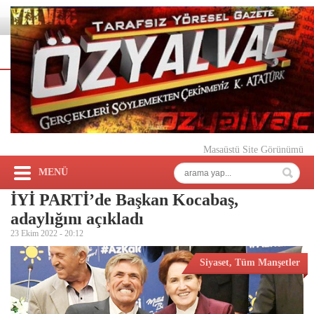
Masaüstü Site Görünümü
MENÜ
İYİ PARTİ’de Başkan Kocabaş,
adaylığını açıkladı
23 Ekim 2022 -
20:12
Siyaset
,
Tüm Manşetler