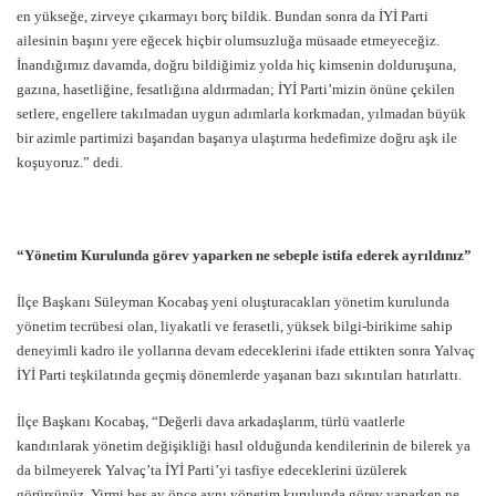
en yükseğe, zirveye çıkarmayı borç bildik. Bundan sonra da İYİ Parti
ailesinin başını yere eğecek hiçbir olumsuzluğa müsaade etmeyeceğiz.
İnandığımız davamda, doğru bildiğimiz yolda hiç kimsenin dolduruşuna,
gazına, hasetliğine, fesatlığına aldırmadan; İYİ Parti’mizin önüne çekilen
setlere, engellere takılmadan uygun adımlarla korkmadan, yılmadan büyük
bir azimle partimizi başarıdan başarıya ulaştırma hedefimize doğru aşk ile
koşuyoruz.” dedi.
“Yönetim Kurulunda görev yaparken ne sebeple istifa ederek ayrıldınız”
İlçe Başkanı Süleyman Kocabaş yeni oluşturacakları yönetim kurulunda
yönetim tecrübesi olan, liyakatli ve ferasetli, yüksek bilgi-birikime sahip
deneyimli kadro ile yollarına devam edeceklerini ifade ettikten sonra Yalvaç
İYİ Parti teşkilatında geçmiş dönemlerde yaşanan bazı sıkıntıları hatırlattı.
İlçe Başkanı Kocabaş, “Değerli dava arkadaşlarım, türlü vaatlerle
kandırılarak yönetim değişikliği hasıl olduğunda kendilerinin de bilerek ya
da bilmeyerek Yalvaç’ta İYİ Parti’yi tasfiye edeceklerini üzülerek
görürsünüz. Yirmi beş ay önce aynı yönetim kurulunda görev yaparken ne