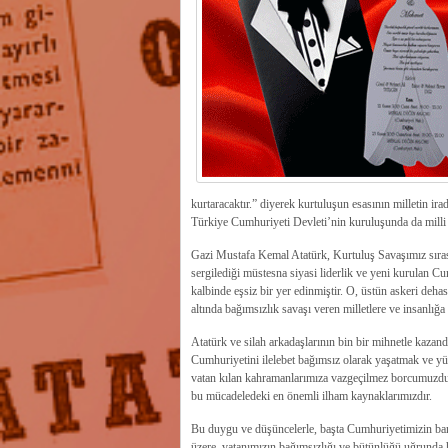
kurtaracaktır.” diyerek kurtuluşun esasının milletin i
Türkiye Cumhuriyeti Devleti’nin kuruluşunda da milli 
Gazi Mustafa Kemal Atatürk, Kurtuluş Savaşımız sıras
sergilediği müstesna siyasi liderlik ve yeni kurulan 
kalbinde eşsiz bir yer edinmiştir. O, üstün askeri dehas
altında bağımsızlık savaşı veren milletlere ve insanlığa
Atatürk ve silah arkadaşlarının bin bir mihnetle kazand
Cumhuriyetini ilelebet bağımsız olarak yaşatmak ve yü
vatan kılan kahramanlarımıza vazgeçilmez borcumuzdur.
bu mücadeledeki en önemli ilham kaynaklarımızdır.
Bu duygu ve düşüncelerle, başta Cumhuriyetimizin ban
üzere, vatanımızın bağımsızlığı ve bütünlüğü uğrunda ha