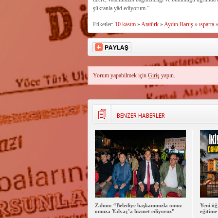
şükranla yâd ediyorum.”
Etiketler:
10 kasım
»
Atatürk
»
Aydın Baruş
»
ısparta
Yorum yapabilmek için
Giriş
yapın.
BENZER HABERLER
Zabun: “Belediye başkanımızla omuz
Yeni öğ
omuza Yalvaç’a hizmet ediyoruz”
eğitime