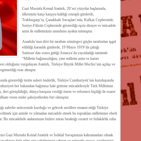
Gazi Mustafa Kemal Atatürk, 20’nci yüzyılın başlarında,
ülkemizin karşı karşıya kaldığı ıstıraplı günlerde,
Trablusgarp’ta, Çanakkale Savaşları’nda, Kafkas Cephesinde,
Suriye-Filistin Cephesinde gösterdiği eşsiz dirayet ve mücadele
azmi ile milletimizin umudunu ayakta tutmuştur.
Anadolu’nun dört bir taraftan sömürgeci güçler tarafından işgal
edildiği karanlık günlerde, 19 Mayıs 1919’da çıktığı
Samsun’dan sonra gittiği Amasya’da yayınladığı tamimde
“Milletin bağımsızlığını, yine milletin azim ve kararı
radesi olduğunu vurgulayan Atatürk, Türkiye Büyük Millet Meclisi’nin açılışı ve
egemenliği esas almıştır.
ında gösterdiği üstün askeri önderlik, Türkiye Cumhuriyeti’nin kuruluşunda
Cumhuriyeti her bakımdan bağımsız hale getirme mücadelesiyle Türk Milletinin
ı, ileri görüşlülüğü, dünya barışına verdiği önem ve reformcu kişiliği ile esaret
 ilham veren ender şahsiyetlerden biri olmuştur.
ığı zaferler neticesinde kurduğu ve gelecek nesillere emanet ettiği Türkiye
celtmek için azimle ve yılmadan mücadele etmek bu toprakları milletimize ebedi
 Bu mücadelede atalarımızın bizlere miras bıraktığı cesaret ve fedakârlık ruhu
isi Gazi Mustafa Kemal Atatürk ve İstiklal Savaşımızın kahramanları olmak
yatlarını feda eden aziz şehitlerimizi rahmet ve minnetle anıyor, gazilerimizi