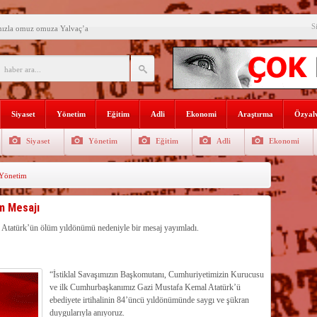
S
mızla omuz omuza Yalvaç’a
an ikili eğitime çözüm bulun
i açılış
Lojmanları yıkılıyor
Siyaset
Yönetim
Eğitim
Adli
Ekonomi
Araştırma
Özyalv
 Türk Ressamları Koleksiyonuna
Siyaset
Yönetim
Eğitim
Adli
Ekonomi
den siyasete mesaj verdi
Yönetim
ın Sorumlusu Fırıncı Değil,
şkan Kodal’a ziyaret
ım Mesajı
çekleştirildi
 Atatürk’ün ölüm yıldönümü nedeniyle bir mesaj yayımladı.
n dağıtıldı
“İstiklal Savaşımızın Başkomutanı, Cumhuriyetimizin Kurucusu
ve ilk Cumhurbaşkanımız Gazi Mustafa Kemal Atatürk’ü
ebediyete irtihalinin 84’üncü yıldönümünde saygı ve şükran
duygularıyla anıyoruz.