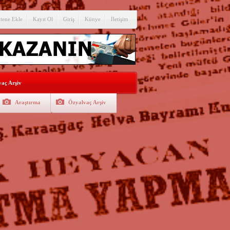
itene Ekle
Kayıt Ol
Giriş
Künye
İletişim
aç Arşiv
Araştırma
Özyalvaç Arşiv