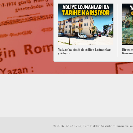
Yalvaç’ta şimdi de Adliye Lojmanları
Bir zam
yıkılıyor
Ressaml
© 2016
ÖZYALVAÇ
Tüm Hakları Saklıdır ~ İzinsiz ve k