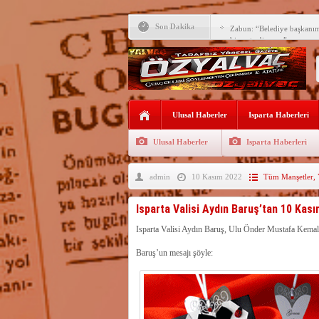
Son Dakika
Zabun: “Belediye başkanı
hizmet ediyoruz”
Yeni öğretim yılı başlamad
Yalvaç Festivali’ne görkeml
Yalvaç’ta şimdi de Adliye 
Ulusal Haberler
Isparta Haberleri
Bir zamanlar Yalvaç, Ünlü
Sahipti
Ulusal Haberler
Isparta Haberleri
Bilgiç, Yalvaç’taki köşesin
admin
10 Kasım 2022
Tüm Manşetler
,
Tunçbilek: “Ekmek Zammın
Hükümettir”
Süreyya Sadi Bilgiç’ten Ba
Isparta Valisi Aydın Baruş’tan 10 Kas
Festivalde sünnet şöleni ger
Isparta Valisi Aydın Baruş, Ulu Önder Mustafa Kemal
Baruş’un mesajı şöyle:
Arıcılara 3 yılda 1900 kova